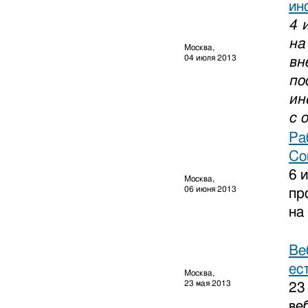
ин
4 
на
Москва,
04 июля 2013
вн
по
ин
с 
Ра
Сo
6 
Москва,
06 июня 2013
пр
на
Ве
ес
Москва,
23 мая 2013
23
ве