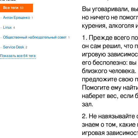
Все теги
Вы уговаривали, в
50
но ничего не помог
Антон Ерещенко
1
курения, алкоголя 
Linux
4
1. Прежде всего по
Общественный наблюдательный совет
1
он сам решил, что 
Service Desk
2
игровую зависимост
Показать все 64 тега
его бесполезно: вы
близкого человека. 
предложите свою п
Помогите ему найти
наберет вес, если
зал.
2. Не навязывайте
знаем о том, какие
игровая зависимост