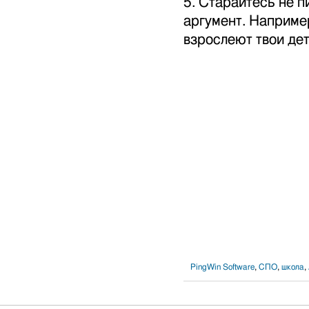
5. Старайтесь не п
аргумент. Например
взрослеют твои де
PingWin Software
,
СПО
,
школа
,