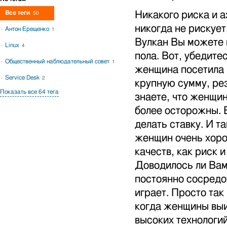
Все теги
Никакого риска и 
50
никогда не рискует
Антон Ерещенко
1
Вулкан Вы можете 
Linux
4
пола. Вот, убедите
Общественный наблюдательный совет
1
женщина посетила к
Service Desk
2
крупную сумму, ре
Показать все 64 тега
знаете, что женщин
более осторожны. В
делать ставку. И та
женщин очень хорош
качеств, как риск 
Доводилось ли Вам 
постоянно сосредот
играет. Просто так
когда женщины выи
высоких технологи