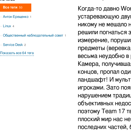
Все теги
Когда-то давно Wo
50
устаревающую двум
Антон Ерещенко
1
никому не мешало 
Linux
4
решили погнаться з
Общественный наблюдательный совет
1
измерение, поруши
Service Desk
2
предметы (веревка
Показать все 64 тега
весьма неудобно в
Камера, получивша
концов, пропал од
ландшафт! И муль
игроками. Зато по
нарушением традиц
объективных недос
поэтому Team 17 тв
плоский мир нас не
последних частей, 