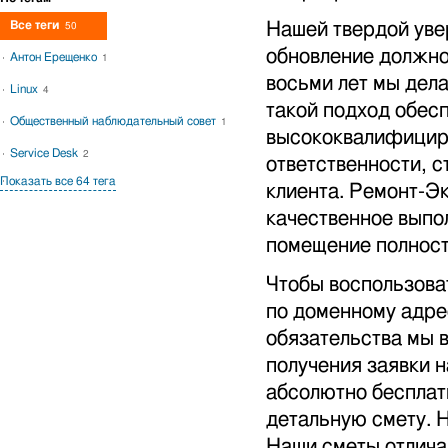
Все теги
Нашей твердой уве
50
обновление должно
Антон Ерещенко
1
восьми лет мы дел
Linux
4
такой подход обес
Общественный наблюдательный совет
1
высококвалифициро
Service Desk
2
ответственности, 
Показать все 64 тега
клиента. Ремонт-Э
качественное выпо
помещение полност
Чтобы воспользова
по доменному адр
обязательства мы 
получения заявки н
абсолютно бесплат
детальную смету. Н
Наши сметы отлича