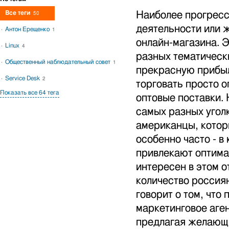
Все теги
Наиболее прогрес
50
деятельности или 
Антон Ерещенко
1
онлайн-магазина. 
Linux
4
разных тематическ
Общественный наблюдательный совет
1
прекрасную прибыл
Service Desk
2
торговать просто 
Показать все 64 тега
оптовые поставки.
самых разных угол
американцы, котор
особенно часто - в
привлекают оптима
интересен в этом о
количество россиян
говорит о том, что
маркетинговое аге
предлагая желающи