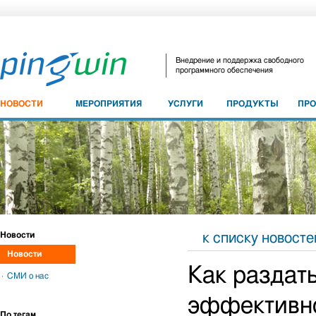
Внедрение и поддержка свободного
программного обеспечения
НОВОСТИ
МЕРОПРИЯТИЯ
УСЛУГИ
ПРОДУКТЫ
ПР
Новости
к списку новосте
Новости
Как раздат
СМИ о нас
эффективн
По тегам