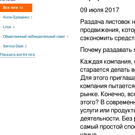
Все теги
50
09 июля 2017
Антон Ерещенко
1
Раздача листовок 
Linux
4
продвижения, кото
Общественный наблюдательный совет
сэкономить средст
1
Service Desk
2
Почему раздавать 
Показать все 64 тега
Каждая компания, 
старается делать 
Для этого приглаш
компания пытается
рынке. Конечно, вс
этого? В современ
услуги или продук
деятельности. Без
самый простой спос
улице.