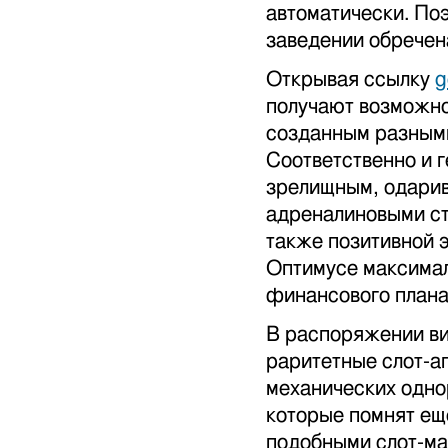
автоматически. По
заведении обречена
Открывая ссылку
g
получают возможно
созданным разными
Соответственно и г
зрелищным, одари
адреналиновыми ст
также позитивной э
Оптимусе максимал
финансового плана
В распоряжении ви
раритетные слот-а
механических одно
которые помнят ещ
подобными слот-ма