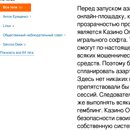
Все теги
Перед запуском аз
50
онлайн-площадку, 
Антон Ерещенко
1
прозрачностью про
Linux
4
является Казино О
Общественный наблюдательный совет
1
игрального софта.
Service Desk
2
смогут по-настоящ
Показать все 64 тега
всяких мошенничес
средств. Поэтому 
спланировать азарт
Здесь нет никаких
препятствовали бы
сессий. Следовател
же выполнять всяк
гемблинг. Казино 
безопасности свои
собственную систе