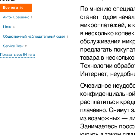
Все теги
По мнению специал
50
станет годом нача
Антон Ерещенко
1
микроплатежей, в 
Linux
4
в несколько копее
Общественный наблюдательный совет
1
обслуживания мик
Service Desk
2
предлагать покупат
Показать все 64 тега
товара в нескольк
Технологии обрабо
Интернет, неудобны
Очевидное неудобс
конфиденциальной
расплатиться кред
плачевно. Снимут з
из возможных — ли
Занимаетесь проф
купить в таком сл