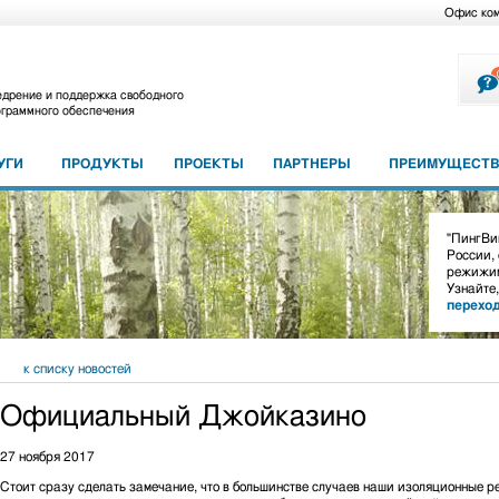
Офис ко
дрение и поддержка свободного
граммного обеспечения
УГИ
ПРОДУКТЫ
ПРОЕКТЫ
ПАРТНЕРЫ
ПРЕИМУЩЕСТВ
"ПингВин
России,
режижим
Узнайте
перехо
к списку новостей
Официальный Джойказино
27 ноября 2017
Стоит сразу сделать замечание, что в большинстве случаев наши изоляционные р