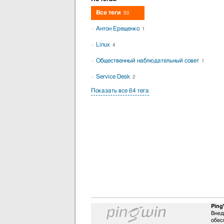
Все теги
50
Антон Ерещенко
1
Linux
4
Общественный наблюдательный совет
1
Service Desk
2
Показать все 64 тега
Ping
Внед
обес