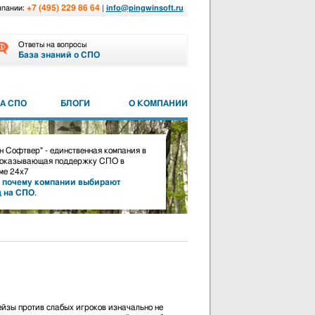
+7 (495) 229 86 64
мпании:
|
info@pingwinsoft.ru
Ответы на вопросы
База знаний о СПО
А СПО
БЛОГИ
О КОМПАНИИ
 Софтвер" - единственная компания в
 оказывающая поддержку СПО в
е 24х7
,
почему компании выбирают
д на СПО
.
ейзы против слабых игроков изначально не