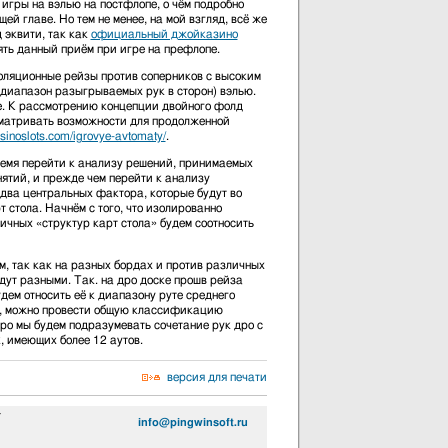
игры на вэлью на постфлопе, о чём подробно
й главе. Но тем не менее, на мой взгляд, всё же
 эквити, так как
официальный джойказино
ять данный приём при игре на префлопе.
золяционные рейзы против соперников с высоким
я диапазон разыгрываемых рук в сторон) вэлью.
е. К рассмотрению концепции двойного фолд
сматривать возможности для продолженной
casinoslots.com/igrovye-avtomaty/
.
ремя перейти к анализу решений, принимаемых
нятий, и прежде чем перейти к анализу
 два центральных фактора, которые будут во
 стола. Начнём с того, что изолированно
ичных «структур карт стола» будем соотносить
м, так как на разных бордах и против различных
дут разными. Так. на дро доске прошв рейза
дем относить её к диапазону руте среднего
нее, можно провести общую классификацию
дро мы будем подразумевать сочетание рук дро с
, имеющих более 12 аутов.
версия для печати
4
info@pingwinsoft.ru