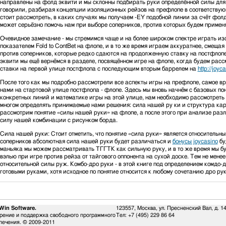
направлены на фолд эквити и мы склонны подбирать руки определённой силы для 
говорили, разбирая концепции изоляционных рейзов на префлопе в соответствующе
стоит рассмотреть, в каких случаях мы получаем -EY подобной линии за счёт фолд
может серьёзно помочь нам при выборе соперников, против которых будем примен
Очевидное замечание - мы стремимся чаще и на более широком спектре играть и
показателем Fold to ContBet на флопе, и в то же время играем аккуратнее, смеща
против соперников, которые редко сдаются на продолженную ставку на постфлоп
эквити мы ещё вернёмся в разделе, посвящённом игре на флопе, когда будем рас
ставки на первой улице постфлопа с последующим вторым баррелем на
http://joy
После того как мы подробно рассмотрели все аспекты игры на префлопе, самое в
нами на стартовой улице постфлопа - флопе. Здесь мы вновь начнём с базовых по
конкретных линий и математике игры на этой улице, нам необходимо рассмотреть
многом определять принимаемые нами решения: сила нашей ру ки и структура карт
рассмотрим понятие «силы нашей руки» на флопе, а после этого при анализе разл
силу нашей комбинации с рисунком борда.
Сила нашей руки: Стоит отметить, что понятие «сила руки» является относительны
соперников абсолютная сила нашей руки будет различаться и
бонусы joycasino
бу
маньяка мы можем рассматривать ТГГТК как сильную руку, и в то же время мы бу
вэлью при игре против рейза от тайгового оппонента на сухой доске. Тем не ме
относительной силы руж. Комбо-дро руки - в этой книге под определением комдо-
готовыми руками, хотя исходное по понятие относится к любому сочетанию дро рук
Win Software.
123557, Москва, ул. Пресненский Вал, д. 1
рение и поддержка свободного программного
Тел:
+7 (495) 229 86 64
печения. © 2009-2011