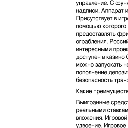
управление. С фун
надписи. Аппарат 
Присутствует в игр
помощью которого 
предоставлять фри
ограбления. Росси
интересными проек
доступен в казино 
можно запускать н
пополнение депози
безопасность тран
Какие преимуществ
Выигранные средст
реальными ставками
вложения. Игровой 
удвоение. Игровое