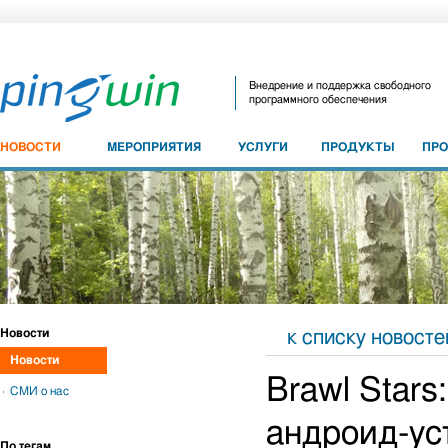
Внедрение и поддержка свободного
программного обеспечения
НОВОСТИ
МЕРОПРИЯТИЯ
УСЛУГИ
ПРОДУКТЫ
ПР
Новости
к списку новосте
Новости
Brawl Stars
СМИ о нас
андроид-ус
По тегам