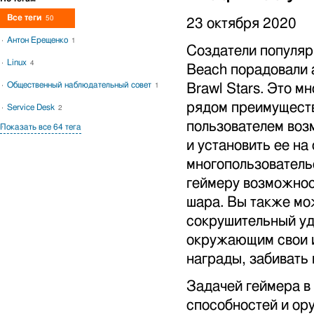
Все теги
50
23 октября 2020
Антон Ерещенко
1
Создатели популярн
Linux
4
Beach порадовали 
Общественный наблюдательный совет
Brawl Stars. Это м
1
рядом преимуществ
Service Desk
2
пользователем воз
Показать все 64 тега
и установить ее на
многопользователь
геймеру возможнос
шара. Вы также мо
сокрушительный уд
окружающим свои 
награды, забивать 
Задачей геймера в 
способностей и ору