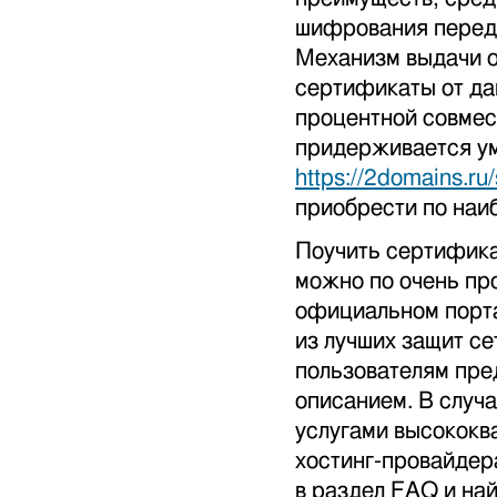
шифрования переда
Механизм выдачи о
сертификаты от да
процентной совме
придерживается ум
https://2domains.ru/
приобрести по наи
Поучить сертифик
можно по очень про
официальном порта
из лучших защит с
пользователям пре
описанием. В случ
услугами высокок
хостинг-провайдер
в раздел FAQ и на