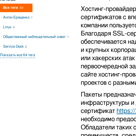
Все теги
Хостинг-провайдер
50
сертификатов с в
Антон Ерещенко
1
компании пользуетс
Linux
4
Благодаря SSL-сер
Общественный наблюдательный совет
1
обеспечивается над
Service Desk
2
и крупных корпора
Показать все 64 тега
или хакерских ата
первоочередной за
сайте хостинг-про
проектов с разным
Пакеты предназна
инфраструктуры и 
сертификат
https:/
необходимо предос
Обладатели таких 
преимуществ, сред