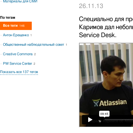
Материалы для СМИ
26.11.13
По тегам
Специально для пр
Все теги
Каримов дал небол
146
Service Desk.
Антон Ерещенко
1
Общественный наблюдательный совет
1
Creative Commons
2
PW Service Center
2
Показать все 137 тегов