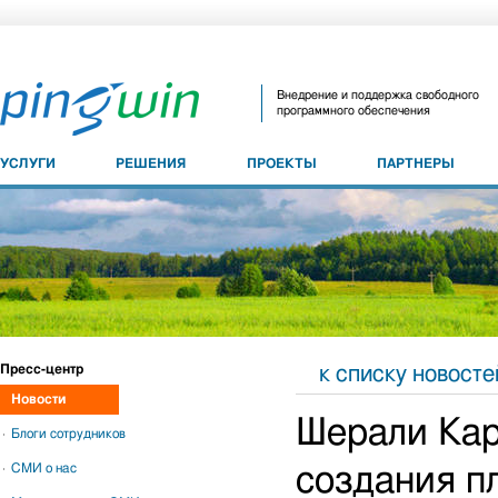
Внедрение и поддержка свободного
программного обеспечения
УСЛУГИ
РЕШЕНИЯ
ПРОЕКТЫ
ПАРТНЕРЫ
Пресс-центр
к списку новосте
Новости
Шерали Кари
Блоги сотрудников
СМИ о нас
создания п