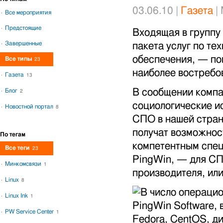
03.06.10 |
Газета
|
Все мероприятия
Предстоящие
Входящая в группу
Завершенные
пакета услуг по т
обеспечения, — по
Все типы
23
наиболее востребов
Газета
13
В сообщении компа
Блог
2
социологические и
Новостной портал
8
СПО в нашей стран
получат возможнос
По тегам
компетентным спец
Все теги
23
PingWin, — для С
Минкомсвязи
1
производителя, ил
Linux
8
В число операцио
Linux Ink
1
PingWin Software, 
PW Service Center
1
Fedora, CentOS, д