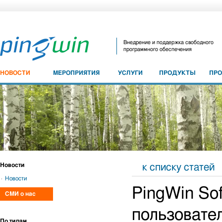
Внедрение и поддержка свободного
программного обеспечения
НОВОСТИ
МЕРОПРИЯТИЯ
УСЛУГИ
ПРОДУКТЫ
ПР
Новости
к списку статей
Новости
PingWin So
СМИ о нас
пользовате
По типам