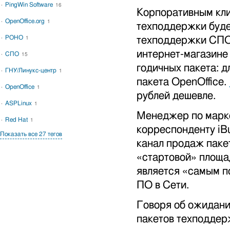
PingWin Software
16
Корпоративным кли
OpenOffice.org
1
техподдержки буде
РОНО
техподдержки СПО 
1
интернет-магазине
СПО
15
годичных пакета: д
ГНУ/Линукс-центр
1
пакета OpenOffice.
OpenOffice
1
рублей дешевле.
ASPLinux
1
Менеджер по марке
Red Hat
1
корреспонденту iB
Показать все 27 тегов
канал продаж паке
«стартовой» площа
является «самым п
ПО в Сети.
Говоря об ожидани
пакетов техподдер