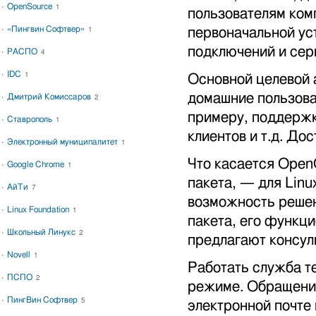
OpenSource
1
пользователям ком
«Пингвин Софтвер»
первоначальной ус
1
подключений и серв
РАСПО
4
IDC
1
Основной целевой а
домашние пользоват
Дмитрий Комиссаров
2
примеру, поддержк
Ставрополь
1
клиентов и т.д. Д
Электронный муниципалитет
1
Что касается OpenO
Google Chrome
1
пакета, — для Lin
АйТи
7
возможность решен
Linux Foundation
1
пакета, его функц
Школьный Линукс
2
предлагают консул
Novell
1
Работать служба т
ПСПО
2
режиме. Обращения
ПингВин Софтвер
5
электронной почте