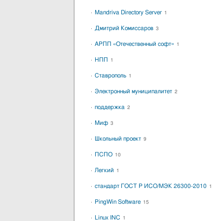
Mandriva Directory Server
1
Дмитрий Комиссаров
3
АРПП «Отечественный софт»
1
НПП
1
Ставрополь
1
Электронный муниципалитет
2
поддержка
2
Миф
3
Школьный проект
9
ПСПО
10
Легкий
1
стандарт ГОСТ Р ИСО/МЭК 26300-2010
1
PingWin Software
15
Linux INC
1