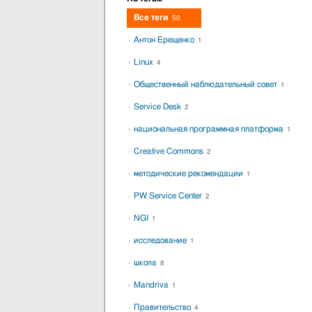
Все теги
50
Антон Ерещенко
1
Linux
4
Общественный наблюдательный совет
1
Service Desk
2
национальная программная платформа
1
Creative Commons
2
методические рекомендации
1
PW Service Center
2
NGI
1
исследование
1
школа
8
Mandriva
1
Правительство
4