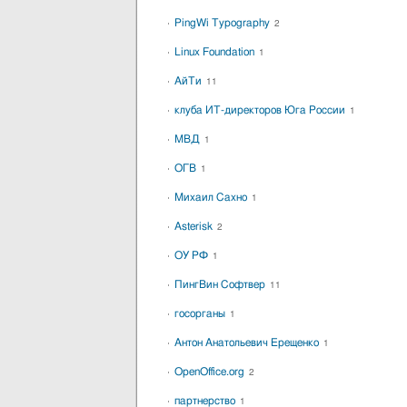
PingWi Typography
2
Linux Foundation
1
АйТи
11
клуба ИТ-директоров Юга России
1
МВД
1
ОГВ
1
Михаил Сахно
1
Asterisk
2
ОУ РФ
1
ПингВин Софтвер
11
госорганы
1
Антон Анатольевич Ерещенко
1
OpenOffice.org
2
партнерство
1