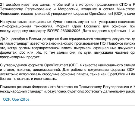
21 декабря имеет все шансы, чтобы войти в историю продвижения СПО в Ро
Техническому Регулированию и Метрологии, входящее в состав Министер
Федерации, издало приказ об утверждении формата OpenDocument (ODF) в качес
На сухом языке официальных бумаг новость звучит так: утвержден национ
«Информационная технология. Формат Open Document для офисных прил
международному стандарту ISO/IEC 26300:2006. Дата введения в действие - 1 и
До 21 декабря в России де-юре не было официального стандарта документов дл
являлся стандарт известного американского производителя ПО. Подобное положе
что, когда органы государственной власти выпускали официальные документ
форматах .doc или .xls, то тем самым они, по сути, вынуждали частные о
проприетарный продукт.
С утверждением формата OpenDocument (ODF) в качестве национального станд
и станет, наконец, цивилизованной. Для работы с документами формата ODF,
достаточно использовать свободные офисные пакеты, такие как OpenOffice и Libr
бесплатно скачать и использовать.
Принятое решение Федерального Агентства по Техническому Регулированию и 
международный стандарт и, безусловно, будет способствовать дальнейшему рас
ODF
,
OpenOffice