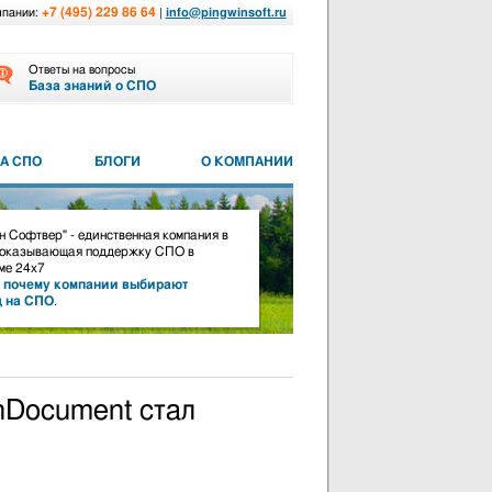
+7 (495) 229 86 64
мпании:
|
info@pingwinsoft.ru
Ответы на вопросы
База знаний о СПО
А СПО
БЛОГИ
О КОМПАНИИ
 Софтвер" - единственная компания в
 оказывающая поддержку СПО в
е 24х7
,
почему компании выбирают
д на СПО
.
nDocument стал