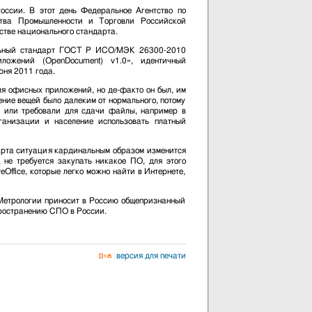
ссии. В этот день Федеральное Агентство по
ства Промышленности и Торговли Российской
тве национального стандарта.
альный стандарт ГОСТ Р ИСО/МЭК 26300-2010
ожений (OpenDocument) v1.0», идентичный
юня 2011 года.
я офисных приложений, но де-факто он был, им
ние вещей было далеким от нормального, потому
ы или требовали для сдачи файлы, например в
рганизации и население использовать платный
арта ситуация кардинальным образом изменится
 не требуется закупать никакое ПО, для этого
eOffice, которые легко можно найти в Интернете,
Метрологии приносит в Россию общепризнанный
пространению СПО в России.
версия для печати