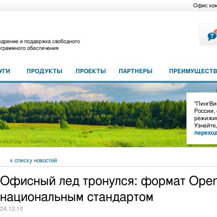
Офис ко
дрение и поддержка свободного
граммного обеспечения
УГИ
ПРОДУКТЫ
ПРОЕКТЫ
ПАРТНЕРЫ
ПРЕИМУЩЕСТВ
"ПингВин
России,
режижим
Узнайте
перехо
к списку новостей
Офисный лед тронулся: формат Ope
национальным стандартом
24.12.10