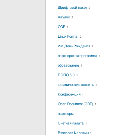
Шрифтовой пакет
2
Kayako
2
ODF
1
Linux Format
2
2-й День Рождения
1
партнерская программа
1
образование
1
ПСПО 5.0
1
юридические аспекты
1
Конференция
1
Open Document (ODF)
1
партнеры
1
Счетная палата
1
Вячеслав Калошин
1