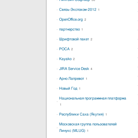
38
Связь-Экспоком-2012
1
OpenOffice.org
2
партнерство
1
Шрифтовой пакет
2
РОСА
2
Kayako
2
JIRA Service Desk
4
Арно Лапревот
1
Новый Год
1
Национальная программная платформа
1
Республики Саха (Якутия)
1
Московская группа пользователей
Линукс (MLUG)
1