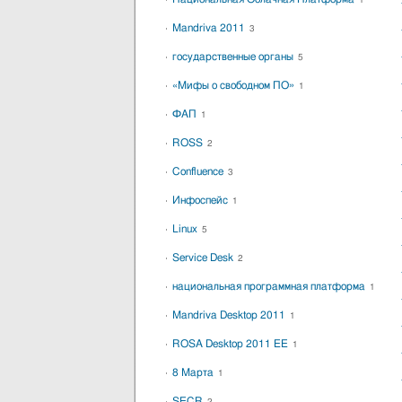
1
Mandriva 2011
3
государственные органы
5
«Мифы о свободном ПО»
1
ФАП
1
ROSS
2
Confluence
3
Инфоспейс
1
Linux
5
Service Desk
2
национальная программная платформа
1
Mandriva Desktop 2011
1
ROSA Desktop 2011 EE
1
8 Марта
1
SECR