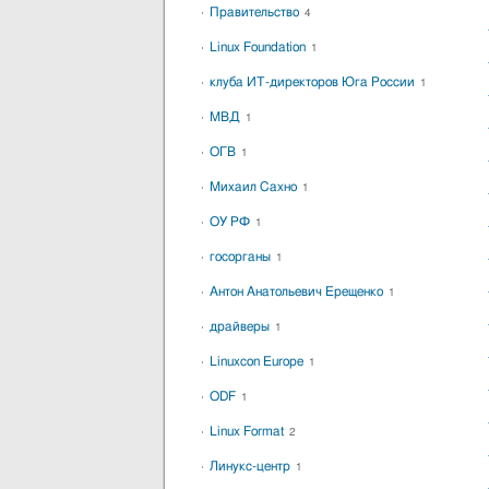
Правительство
4
Linux Foundation
1
клуба ИТ-директоров Юга России
1
МВД
1
ОГВ
1
Михаил Сахно
1
ОУ РФ
1
госорганы
1
Антон Анатольевич Ерещенко
1
драйверы
1
Linuxcon Europe
1
ODF
1
Linux Format
2
Линукс-центр
1