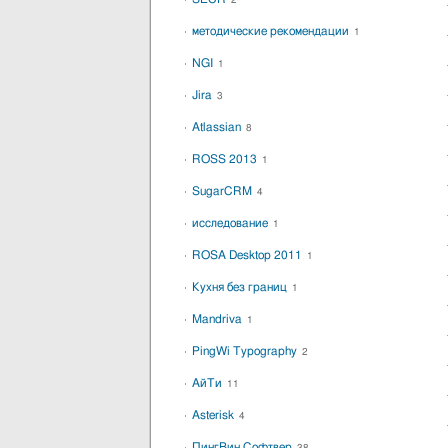
2
методические рекомендации
1
NGI
1
Jira
3
Atlassian
8
ROSS 2013
1
SugarCRM
4
исследование
1
ROSA Desktop 2011
1
Кухня без границ
1
Mandriva
1
PingWi Typography
2
АйТи
11
Asterisk
4
ПингВин Софтвер