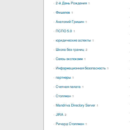
2-й День Рождения
1
Фишелев
1
Анатолий Гришин
1
ПСПО 5.0
1
юридические аспекты
1
Школа без границ
2
Связь-экспокомм
1
Информационная безопасность
1
партнеры
1
Счетная палата
1
Столлман
1
Mandriva Directory Server
1
JIRA
2
Ричард Столлман
1