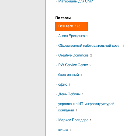
Материалы для СМИ
По тегам
Все теги
146
Антон Ерещенко
1
Общественный наблюдательный совет
1
Creative Commons
2
PW Service Center
2
база знаний
1
офис
1
День Победы
1
управление ИТ-инфраструктурой
компании
1
Маркос Полидоро
1
школа
8