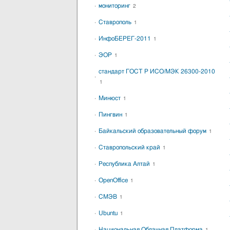
мониторинг
2
Ставрополь
1
ИнфоБЕРЕГ-2011
1
ЭОР
1
стандарт ГОСТ Р ИСО/МЭК 26300-2010
1
Минюст
1
Пингвин
1
Байкальский образовательный форум
1
Ставропольский край
1
Республика Алтай
1
OpenOffice
1
СМЭВ
1
Ubuntu
1
Национальная Облачная Платформа