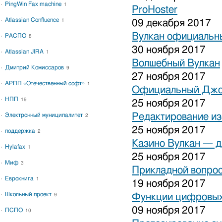
PingWin Fax machine
1
ProHoster
Atlassian Confluence
1
09 декабря 2017
Вулкан официальны
РАСПО
8
30 ноября 2017
Atlassian JIRA
1
Волшебный Вулкан
Дмитрий Комиссаров
9
27 ноября 2017
АРПП «Отечественный софт»
1
Официальный Джо
НПП
19
25 ноября 2017
Редактирование и
Электронный муниципалитет
2
25 ноября 2017
поддержка
2
Казино Вулкан — дл
Hylafax
1
25 ноября 2017
Миф
3
Прикладной вопрос
Еврокнига
1
19 ноября 2017
Школьный проект
Функции цифровых
9
09 ноября 2017
ПСПО
10