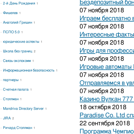
Бездепозитный бон
2-й День Рождения
1
07 ноября 2018
Фишелев
1
Играем бесплатно 
Анатолий Гришин
1
07 ноября 2018
ПСПО 5.0
1
Интересные факты 
07 ноября 2018
юридические аспекты
1
Игры для професси
Школа без границ
2
07 ноября 2018
Связь-экспокомм
1
Игровые автоматы 
Информационная безопасность
1
07 ноября 2018
партнеры
1
Отправляемся в ув
Счетная палата
07 ноября 2018
1
Казино Вулкан 777
Столлман
1
18 октября 2018
Mandriva Directory Server
1
Paradise Co. Ltd с
JIRA
2
22 сентября 2018
Ричард Столлман
1
Программа Чемпион