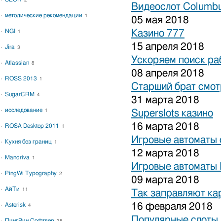
2
Видеослот Columbu
методические рекомендации
1
05 мая 2018
NGI
Казино 777
1
15 апреля 2018
Jira
3
Ускоряем поиск ра
Atlassian
8
08 апреля 2018
ROSS 2013
1
Старший брат смот
SugarCRM
4
31 марта 2018
исследование
1
Superslots казино
16 марта 2018
ROSA Desktop 2011
1
Игровые автоматы 
Кухня без границ
1
12 марта 2018
Mandriva
1
Игровые автоматы 
PingWi Typography
2
09 марта 2018
АйТи
11
Так заправляют к
16 февраля 2018
Asterisk
4
Популярные слоты 
ПингВин Софтвер