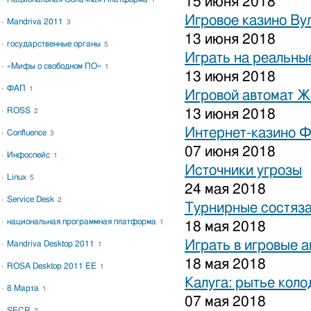
15 июня 2018
1
Игровое казино Ву
Mandriva 2011
3
13 июня 2018
государственные органы
5
Играть на реальные
«Мифы о свободном ПО»
1
13 июня 2018
ФАП
1
Игровой автомат 
ROSS
13 июня 2018
2
Интернет-казино 
Confluence
3
07 июня 2018
Инфоспейс
1
Источники угрозы
Linux
5
24 мая 2018
Service Desk
2
Турнирные состяза
национальная программная платформа
1
18 мая 2018
Играть в игровые 
Mandriva Desktop 2011
1
18 мая 2018
ROSA Desktop 2011 EE
1
Калуга: рытье коло
8 Марта
1
07 мая 2018
SECR