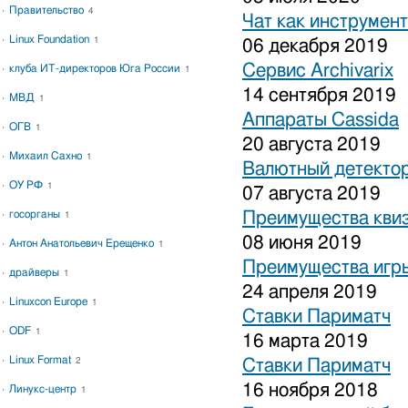
Правительство
4
Чат как инструмен
Linux Foundation
1
06 декабря 2019
Сервис Archivarix
клуба ИТ-директоров Юга России
1
14 сентября 2019
МВД
1
Аппараты Cassida
ОГВ
1
20 августа 2019
Михаил Сахно
1
Валютный детекто
ОУ РФ
1
07 августа 2019
госорганы
Преимущества кви
1
08 июня 2019
Антон Анатольевич Ерещенко
1
Преимущества игры
драйверы
1
24 апреля 2019
Linuxcon Europe
1
Ставки Париматч
ODF
1
16 марта 2019
Linux Format
2
Ставки Париматч
16 ноября 2018
Линукс-центр
1