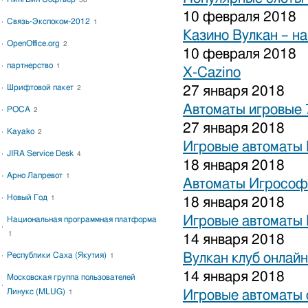
38
10 февраля 2018
Связь-Экспоком-2012
1
Казино Вулкан – на
OpenOffice.org
2
10 февраля 2018
партнерство
1
X-Cazino
Шрифтовой пакет
27 января 2018
2
Автоматы игровые 
РОСА
2
27 января 2018
Kayako
2
Игровые автоматы 
JIRA Service Desk
4
18 января 2018
Арно Лапревот
1
Автоматы Игрософ
Новый Год
1
18 января 2018
Игровые автоматы 
Национальная программная платформа
1
14 января 2018
Республики Саха (Якутия)
Вулкан клуб онлайн
1
14 января 2018
Московская группа пользователей
Линукс (MLUG)
Игровые автоматы 
1