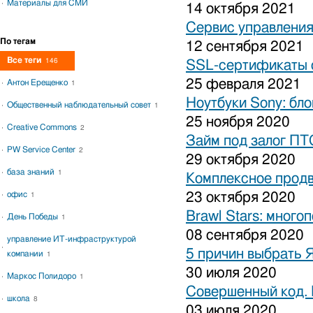
Материалы для СМИ
14 октября 2021
Сервис управления
По тегам
12 сентября 2021
Все теги
146
SSL-сертификаты о
25 февраля 2021
Антон Ерещенко
1
Ноутбуки Sony: бло
Общественный наблюдательный совет
1
25 ноября 2020
Creative Commons
2
Займ под залог ПТ
PW Service Center
2
29 октября 2020
база знаний
1
Комплексное продв
офис
23 октября 2020
1
Brawl Stars: много
День Победы
1
08 сентября 2020
управление ИТ-инфраструктурой
5 причин выбрать 
компании
1
30 июля 2020
Маркос Полидоро
1
Совершенный код.
школа
8
03 июля 2020