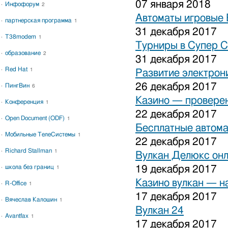
07 января 2018
Инфофорум
2
Автоматы игровые 
партнерская программа
1
31 декабря 2017
T38modem
1
Турниры в Супер С
образование
2
31 декабря 2017
Red Hat
1
Развитие электрон
26 декабря 2017
ПингВин
6
Казино — проверен
Конференция
1
22 декабря 2017
Open Document (ODF)
1
Бесплатные автома
Мобильные ТелеСистемы
1
22 декабря 2017
Richard Stallman
1
Вулкан Делюкс он
школа без границ
19 декабря 2017
1
Казино вулкан — н
R-Office
1
17 декабря 2017
Вячеслав Калошин
1
Вулкан 24
Avantfax
1
17 декабря 2017