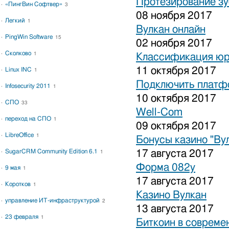
Протезирование зу
«ПингВин Софтвер»
3
08 ноября 2017
Легкий
1
Вулкан онлайн
PingWin Software
15
02 ноября 2017
Сколково
1
Классификация юр
11 октября 2017
Linux INC
1
Подключить платфо
Infosecurity 2011
1
10 октября 2017
СПО
33
Well-Com
переход на СПО
1
09 октября 2017
LibreOffice
1
Бонусы казино "Ву
SugarCRM Community Edition 6.1
17 августа 2017
1
Форма 082у
9 мая
1
17 августа 2017
Коротков
1
Казино Вулкан
управление ИТ-инфраструктурой
2
13 августа 2017
23 февраля
1
Биткоин в совреме