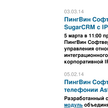
03.03.14
ПингВин Софт
SugarCRM с I
5 марта в 11:00
ПингВин Софтве
управления отно
интеграционного
корпоративной I
05.02.14
ПингВин Софтв
телефонии Ast
Разработанный 
модуль
объединя