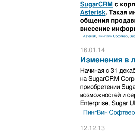
SugarCRM
с корп
Asterisk
. Такая 
общения продавц
внесение инфор
Asterisk
,
ПингВин Софтвер
,
Su
16.01.14
Изменения в 
Начиная с 31 дека
на SugarCRM Corpo
приобретении Suga
возможностей и сер
Enterprise, Sugar Ul
ПингВин Софтвер
12.12.13