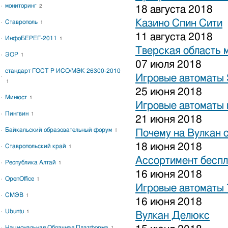
мониторинг
2
18 августа 2018
Казино Спин Сити
Ставрополь
1
11 августа 2018
ИнфоБЕРЕГ-2011
1
Тверская область 
ЭОР
1
07 июля 2018
стандарт ГОСТ Р ИСО/МЭК 26300-2010
Игровые автоматы S
1
25 июня 2018
Минюст
1
Игровые автоматы 
Пингвин
1
21 июня 2018
Байкальский образовательный форум
1
Почему на Вулкан 
18 июня 2018
Ставропольский край
1
Ассортимент беспл
Республика Алтай
1
16 июня 2018
OpenOffice
1
Игровые автоматы
СМЭВ
1
16 июня 2018
Ubuntu
1
Вулкан Делюкс
Национальная Облачная Платформа