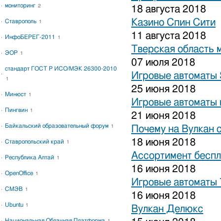
мониторинг
2
18 августа 2018
Казино Спин Сити
Ставрополь
1
11 августа 2018
ИнфоБЕРЕГ-2011
1
Тверская область 
ЭОР
1
07 июля 2018
стандарт ГОСТ Р ИСО/МЭК 26300-2010
Игровые автоматы S
1
25 июня 2018
Минюст
1
Игровые автоматы 
Пингвин
1
21 июня 2018
Байкальский образовательный форум
1
Почему на Вулкан 
18 июня 2018
Ставропольский край
1
Ассортимент беспл
Республика Алтай
1
16 июня 2018
OpenOffice
1
Игровые автоматы
СМЭВ
1
16 июня 2018
Ubuntu
1
Вулкан Делюкс
Национальная Облачная Платформа