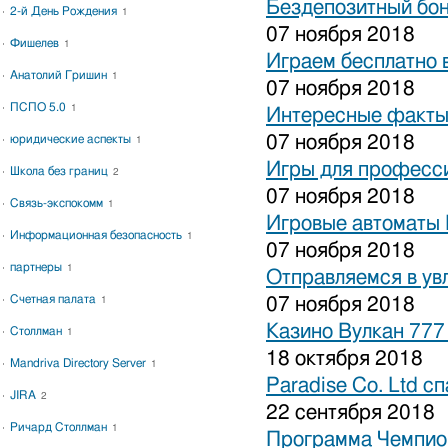
Бездепозитный бон
2-й День Рождения
1
07 ноября 2018
Фишелев
1
Играем бесплатно 
Анатолий Гришин
1
07 ноября 2018
ПСПО 5.0
1
Интересные факты 
07 ноября 2018
юридические аспекты
1
Игры для професси
Школа без границ
2
07 ноября 2018
Связь-экспокомм
1
Игровые автоматы 
Информационная безопасность
1
07 ноября 2018
партнеры
1
Отправляемся в ув
Счетная палата
07 ноября 2018
1
Казино Вулкан 777
Столлман
1
18 октября 2018
Mandriva Directory Server
1
Paradise Co. Ltd с
JIRA
2
22 сентября 2018
Ричард Столлман
1
Программа Чемпион