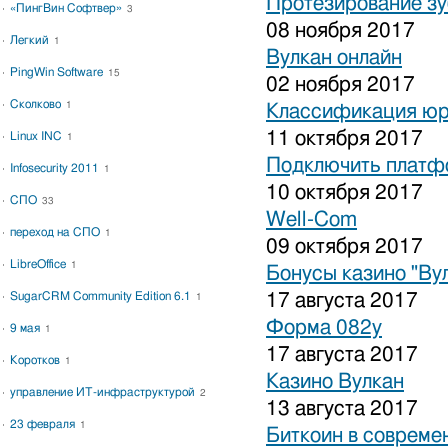
Протезирование зу
«ПингВин Софтвер»
3
08 ноября 2017
Легкий
1
Вулкан онлайн
PingWin Software
15
02 ноября 2017
Сколково
1
Классификация юр
11 октября 2017
Linux INC
1
Подключить платфо
Infosecurity 2011
1
10 октября 2017
СПО
33
Well-Com
переход на СПО
1
09 октября 2017
LibreOffice
1
Бонусы казино "Ву
SugarCRM Community Edition 6.1
17 августа 2017
1
Форма 082у
9 мая
1
17 августа 2017
Коротков
1
Казино Вулкан
управление ИТ-инфраструктурой
2
13 августа 2017
23 февраля
1
Биткоин в совреме