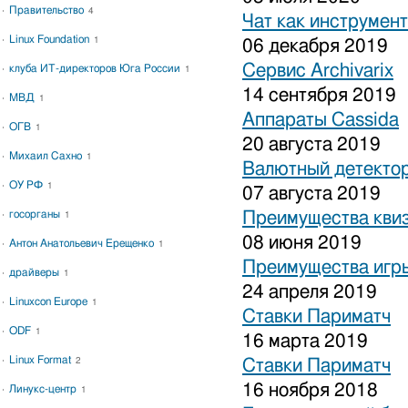
Правительство
4
Чат как инструмен
Linux Foundation
1
06 декабря 2019
Сервис Archivarix
клуба ИТ-директоров Юга России
1
14 сентября 2019
МВД
1
Аппараты Cassida
ОГВ
1
20 августа 2019
Михаил Сахно
1
Валютный детекто
ОУ РФ
1
07 августа 2019
госорганы
Преимущества кви
1
08 июня 2019
Антон Анатольевич Ерещенко
1
Преимущества игры
драйверы
1
24 апреля 2019
Linuxcon Europe
1
Ставки Париматч
ODF
1
16 марта 2019
Linux Format
2
Ставки Париматч
16 ноября 2018
Линукс-центр
1