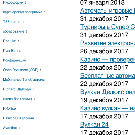
07 января 2018
Инфофорум
2
Автоматы игровые 
партнерская программа
1
31 декабря 2017
T38modem
1
Турниры в Супер С
образование
2
31 декабря 2017
Red Hat
1
Развитие электрон
26 декабря 2017
ПингВин
6
Казино — проверен
Конференция
1
22 декабря 2017
Open Document (ODF)
1
Бесплатные автома
Мобильные ТелеСистемы
1
22 декабря 2017
Richard Stallman
1
Вулкан Делюкс он
школа без границ
19 декабря 2017
1
Казино вулкан — н
R-Office
1
17 декабря 2017
Вячеслав Калошин
1
Вулкан 24
Avantfax
1
17 декабря 2017