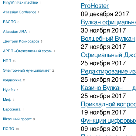
PingWin Fax machine
1
ProHoster
Atlassian Confluence
1
09 декабря 2017
Вулкан официальны
РАСПО
8
30 ноября 2017
Atlassian JIRA
1
Волшебный Вулкан
Дмитрий Комиссаров
9
27 ноября 2017
АРПП «Отечественный софт»
1
Официальный Джо
НПП
19
25 ноября 2017
Редактирование и
Электронный муниципалитет
2
25 ноября 2017
поддержка
2
Казино Вулкан — дл
Hylafax
1
25 ноября 2017
Миф
3
Прикладной вопрос
Еврокнига
1
19 ноября 2017
Школьный проект
Функции цифровых
9
09 ноября 2017
ПСПО
10