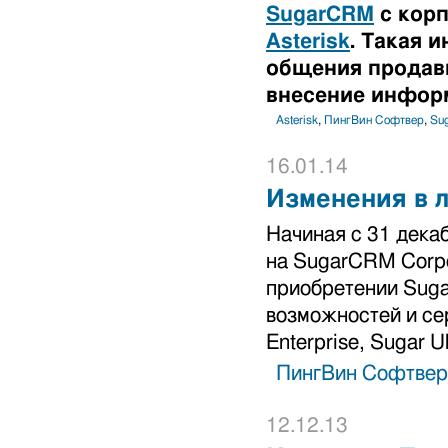
SugarCRM
с корп
Asterisk
. Такая 
общения продавц
внесение инфор
Asterisk
,
ПингВин Софтвер
,
Su
16.01.14
Изменения в 
Начиная с 31 дека
на SugarCRM Corpo
приобретении Suga
возможностей и сер
Enterprise, Sugar Ul
ПингВин Софтвер
12.12.13