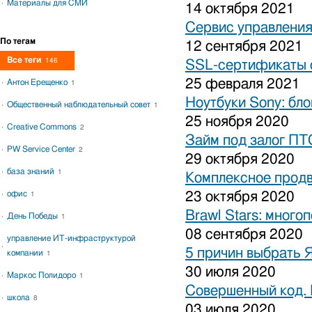
Материалы для СМИ
14 октября 2021
Сервис управления
По тегам
12 сентября 2021
Все теги
146
SSL-сертификаты о
25 февраля 2021
Антон Ерещенко
1
Ноутбуки Sony: бло
Общественный наблюдательный совет
1
25 ноября 2020
Creative Commons
2
Займ под залог ПТ
PW Service Center
2
29 октября 2020
база знаний
1
Комплексное продв
офис
23 октября 2020
1
Brawl Stars: много
День Победы
1
08 сентября 2020
управление ИТ-инфраструктурой
5 причин выбрать 
компании
1
30 июля 2020
Маркос Полидоро
1
Совершенный код.
школа
8
03 июля 2020