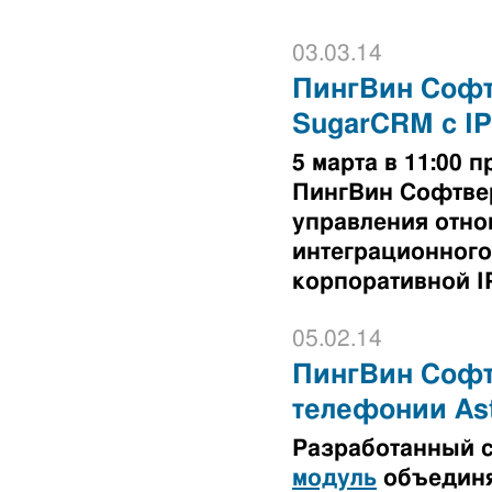
03.03.14
ПингВин Софт
SugarCRM с I
5 марта в 11:00
ПингВин Софтве
управления отно
интеграционного
корпоративной I
05.02.14
ПингВин Софтв
телефонии Ast
Разработанный 
модуль
объединя