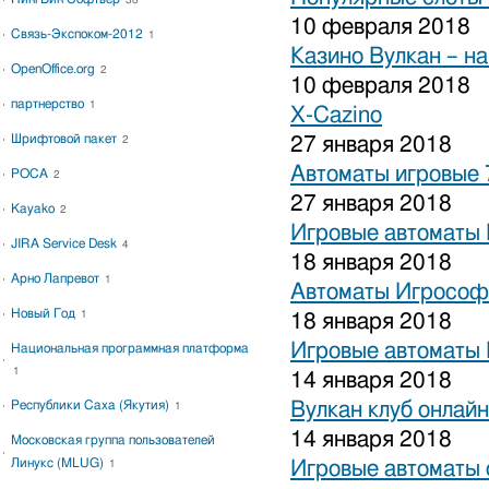
38
10 февраля 2018
Связь-Экспоком-2012
1
Казино Вулкан – на
OpenOffice.org
2
10 февраля 2018
партнерство
1
X-Cazino
Шрифтовой пакет
27 января 2018
2
Автоматы игровые 
РОСА
2
27 января 2018
Kayako
2
Игровые автоматы 
JIRA Service Desk
4
18 января 2018
Арно Лапревот
1
Автоматы Игрософ
Новый Год
1
18 января 2018
Игровые автоматы 
Национальная программная платформа
1
14 января 2018
Республики Саха (Якутия)
Вулкан клуб онлайн
1
14 января 2018
Московская группа пользователей
Линукс (MLUG)
Игровые автоматы 
1