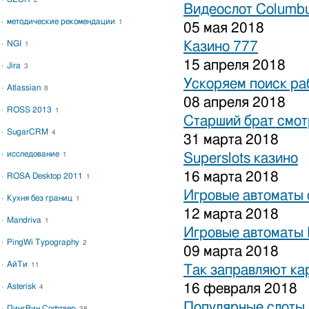
2
Видеослот Columbu
методические рекомендации
1
05 мая 2018
NGI
Казино 777
1
15 апреля 2018
Jira
3
Ускоряем поиск ра
Atlassian
8
08 апреля 2018
ROSS 2013
1
Старший брат смот
SugarCRM
4
31 марта 2018
исследование
1
Superslots казино
16 марта 2018
ROSA Desktop 2011
1
Игровые автоматы 
Кухня без границ
1
12 марта 2018
Mandriva
1
Игровые автоматы 
PingWi Typography
2
09 марта 2018
АйТи
11
Так заправляют к
16 февраля 2018
Asterisk
4
Популярные слоты 
ПингВин Софтвер