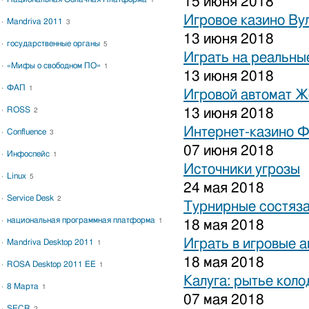
15 июня 2018
1
Игровое казино Ву
Mandriva 2011
3
13 июня 2018
государственные органы
5
Играть на реальные
«Мифы о свободном ПО»
1
13 июня 2018
ФАП
1
Игровой автомат 
ROSS
13 июня 2018
2
Интернет-казино 
Confluence
3
07 июня 2018
Инфоспейс
1
Источники угрозы
Linux
5
24 мая 2018
Service Desk
2
Турнирные состяза
национальная программная платформа
1
18 мая 2018
Играть в игровые 
Mandriva Desktop 2011
1
18 мая 2018
ROSA Desktop 2011 EE
1
Калуга: рытье коло
8 Марта
1
07 мая 2018
SECR