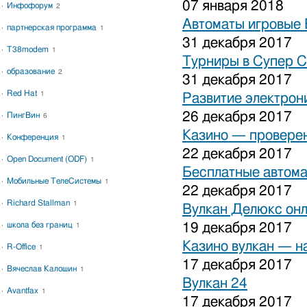
07 января 2018
Инфофорум
2
Автоматы игровые 
партнерская программа
1
31 декабря 2017
T38modem
1
Турниры в Супер С
образование
2
31 декабря 2017
Red Hat
1
Развитие электрон
26 декабря 2017
ПингВин
6
Казино — проверен
Конференция
1
22 декабря 2017
Open Document (ODF)
1
Бесплатные автома
Мобильные ТелеСистемы
1
22 декабря 2017
Richard Stallman
1
Вулкан Делюкс он
школа без границ
19 декабря 2017
1
Казино вулкан — н
R-Office
1
17 декабря 2017
Вячеслав Калошин
1
Вулкан 24
Avantfax
1
17 декабря 2017