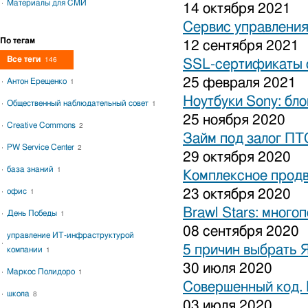
Материалы для СМИ
14 октября 2021
Сервис управления
По тегам
12 сентября 2021
Все теги
146
SSL-сертификаты о
25 февраля 2021
Антон Ерещенко
1
Ноутбуки Sony: бло
Общественный наблюдательный совет
1
25 ноября 2020
Creative Commons
2
Займ под залог ПТ
PW Service Center
2
29 октября 2020
база знаний
1
Комплексное продв
офис
23 октября 2020
1
Brawl Stars: много
День Победы
1
08 сентября 2020
управление ИТ-инфраструктурой
5 причин выбрать 
компании
1
30 июля 2020
Маркос Полидоро
1
Совершенный код.
школа
8
03 июля 2020