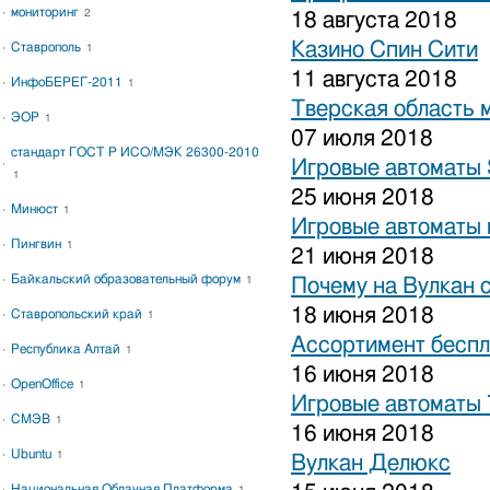
мониторинг
2
18 августа 2018
Казино Спин Сити
Ставрополь
1
11 августа 2018
ИнфоБЕРЕГ-2011
1
Тверская область 
ЭОР
1
07 июля 2018
стандарт ГОСТ Р ИСО/МЭК 26300-2010
Игровые автоматы S
1
25 июня 2018
Минюст
1
Игровые автоматы 
Пингвин
1
21 июня 2018
Байкальский образовательный форум
1
Почему на Вулкан 
18 июня 2018
Ставропольский край
1
Ассортимент беспл
Республика Алтай
1
16 июня 2018
OpenOffice
1
Игровые автоматы
СМЭВ
1
16 июня 2018
Ubuntu
1
Вулкан Делюкс
Национальная Облачная Платформа