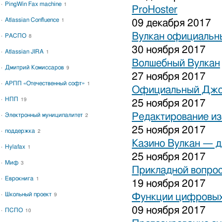
PingWin Fax machine
1
ProHoster
Atlassian Confluence
1
09 декабря 2017
Вулкан официальны
РАСПО
8
30 ноября 2017
Atlassian JIRA
1
Волшебный Вулкан
Дмитрий Комиссаров
9
27 ноября 2017
АРПП «Отечественный софт»
1
Официальный Джо
НПП
19
25 ноября 2017
Редактирование и
Электронный муниципалитет
2
25 ноября 2017
поддержка
2
Казино Вулкан — дл
Hylafax
1
25 ноября 2017
Миф
3
Прикладной вопрос
Еврокнига
1
19 ноября 2017
Школьный проект
Функции цифровых
9
09 ноября 2017
ПСПО
10