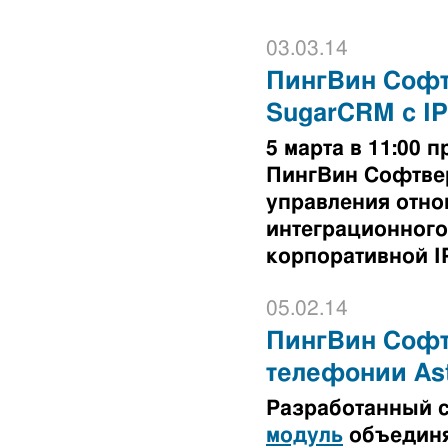
03.03.14
ПингВин Софт
SugarCRM с I
5 марта в 11:00
ПингВин Софтве
управления отно
интеграционного
корпоративной I
05.02.14
ПингВин Софтв
телефонии Ast
Разработанный 
модуль
объединя