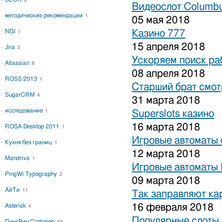
2
Видеослот Columbu
методические рекомендации
1
05 мая 2018
NGI
Казино 777
1
15 апреля 2018
Jira
3
Ускоряем поиск ра
Atlassian
8
08 апреля 2018
ROSS 2013
1
Старший брат смот
SugarCRM
4
31 марта 2018
исследование
1
Superslots казино
16 марта 2018
ROSA Desktop 2011
1
Игровые автоматы 
Кухня без границ
1
12 марта 2018
Mandriva
1
Игровые автоматы 
PingWi Typography
2
09 марта 2018
АйТи
11
Так заправляют к
16 февраля 2018
Asterisk
4
Популярные слоты 
ПингВин Софтвер