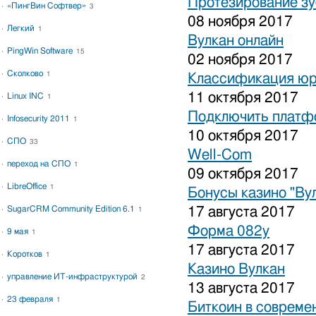
Протезирование зу
«ПингВин Софтвер»
3
08 ноября 2017
Легкий
1
Вулкан онлайн
PingWin Software
15
02 ноября 2017
Сколково
1
Классификация юр
11 октября 2017
Linux INC
1
Подключить платфо
Infosecurity 2011
1
10 октября 2017
СПО
33
Well-Com
переход на СПО
1
09 октября 2017
LibreOffice
1
Бонусы казино "Ву
SugarCRM Community Edition 6.1
17 августа 2017
1
Форма 082у
9 мая
1
17 августа 2017
Коротков
1
Казино Вулкан
управление ИТ-инфраструктурой
2
13 августа 2017
23 февраля
1
Биткоин в совреме