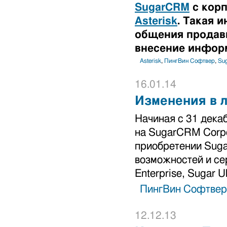
SugarCRM
с корп
Asterisk
. Такая 
общения продавц
внесение инфор
Asterisk
,
ПингВин Софтвер
,
Su
16.01.14
Изменения в 
Начиная с 31 дека
на SugarCRM Corpo
приобретении Suga
возможностей и сер
Enterprise, Sugar Ul
ПингВин Софтвер
12.12.13