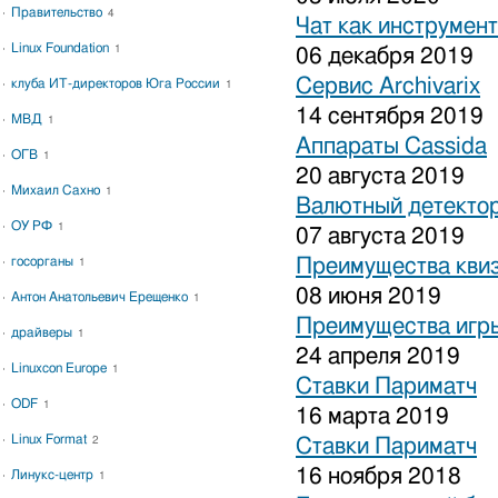
Правительство
4
Чат как инструмен
Linux Foundation
1
06 декабря 2019
Сервис Archivarix
клуба ИТ-директоров Юга России
1
14 сентября 2019
МВД
1
Аппараты Cassida
ОГВ
1
20 августа 2019
Михаил Сахно
1
Валютный детекто
ОУ РФ
1
07 августа 2019
госорганы
Преимущества кви
1
08 июня 2019
Антон Анатольевич Ерещенко
1
Преимущества игры
драйверы
1
24 апреля 2019
Linuxcon Europe
1
Ставки Париматч
ODF
1
16 марта 2019
Linux Format
2
Ставки Париматч
16 ноября 2018
Линукс-центр
1