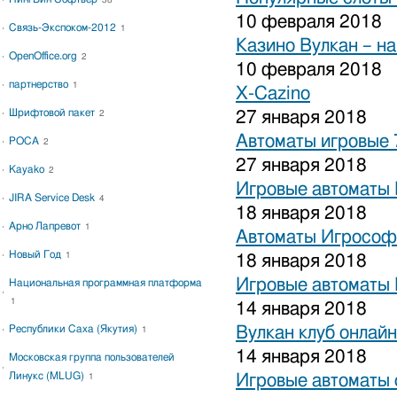
38
10 февраля 2018
Связь-Экспоком-2012
1
Казино Вулкан – на
OpenOffice.org
2
10 февраля 2018
партнерство
1
X-Cazino
Шрифтовой пакет
27 января 2018
2
Автоматы игровые 
РОСА
2
27 января 2018
Kayako
2
Игровые автоматы 
JIRA Service Desk
4
18 января 2018
Арно Лапревот
1
Автоматы Игрософ
Новый Год
1
18 января 2018
Игровые автоматы 
Национальная программная платформа
1
14 января 2018
Республики Саха (Якутия)
Вулкан клуб онлайн
1
14 января 2018
Московская группа пользователей
Линукс (MLUG)
Игровые автоматы 
1