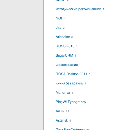
2
методические рекомендации
1
NGI
1
Jira
3
Atlassian
8
ROSS 2013
1
SugarCRM
4
исследование
1
ROSA Desktop 2011
1
Кухня без границ
1
Mandriva
1
PingWi Typography
2
АйТи
11
Asterisk
4
ПингВин Софтвер