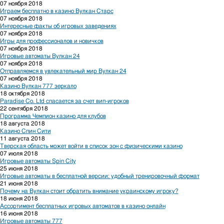
07 ноября 2018
Играем бесплатно в казино Вулкан Старс
07 ноября 2018
Интересные факты об игровых заведениях
07 ноября 2018
Игры для профессионалов и новичков
07 ноября 2018
Игровые автоматы Вулкан 24
07 ноября 2018
Отправляемся в увлекательный мир Вулкан 24
07 ноября 2018
Казино Вулкан 777 зеркало
18 октября 2018
Paradise Co. Ltd спасается за счет вип-игроков
22 сентября 2018
Программа Чемпион казино для клубов
18 августа 2018
Казино Спин Сити
11 августа 2018
Тверская область может войти в список зон с физическими казино
07 июля 2018
Игровые автоматы Spin City
25 июня 2018
Игровые автоматы в бесплатной версии: удобный тренировочный формат
21 июня 2018
Почему на Вулкан стоит обратить внимание украинскому игроку?
18 июня 2018
Ассортимент бесплатных игровых автоматов в казино онлайн
16 июня 2018
Игровые автоматы 777