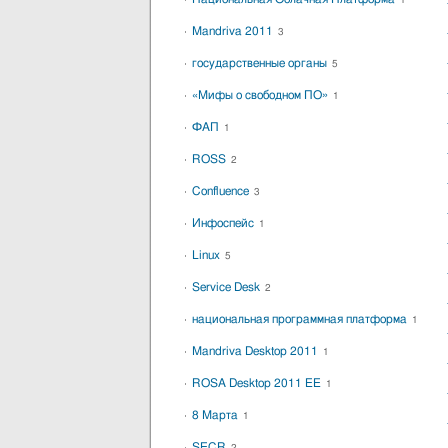
1
Mandriva 2011
3
государственные органы
5
«Мифы о свободном ПО»
1
ФАП
1
ROSS
2
Confluence
3
Инфоспейс
1
Linux
5
Service Desk
2
национальная программная платформа
1
Mandriva Desktop 2011
1
ROSA Desktop 2011 EE
1
8 Марта
1
SECR