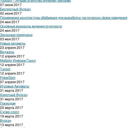
Yaappy – лучшее агентство интернет рекламы
07 июня 2017
Бесплатный Вулкан
02 июня 2017
Применение архитектуры обобщения для выработки тактических форм поведения
24 мая 2017
Основные варианты ведения отчетности
24 мая 2017
Заказные памятники
03 мая 2017
Новые автоматы
23 апреля 2017
Виджеты
12 апреля 2017
Мобайл Информ Гроуп
12 апреля 2017
Топлог
12 апреля 2017
PokerDom
07 апреля 2017
Игровые Автоматы
31 марта 2017
Азартный Вулкан
31 марта 2017
Покердом
20 марта 2017
Супер-слотс
19 марта 2017
Вулкан
13 марта 2017