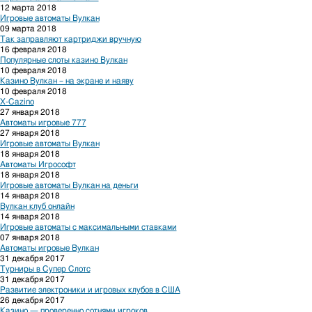
12 марта 2018
Игровые автоматы Вулкан
09 марта 2018
Так заправляют картриджи вручную
16 февраля 2018
Популярные слоты казино Вулкан
10 февраля 2018
Казино Вулкан – на экране и наяву
10 февраля 2018
X-Cazino
27 января 2018
Автоматы игровые 777
27 января 2018
Игровые автоматы Вулкан
18 января 2018
Автоматы Игрософт
18 января 2018
Игровые автоматы Вулкан на деньги
14 января 2018
Вулкан клуб онлайн
14 января 2018
Игровые автоматы с максимальными ставками
07 января 2018
Автоматы игровые Вулкан
31 декабря 2017
Турниры в Супер Слотс
31 декабря 2017
Развитие электроники и игровых клубов в США
26 декабря 2017
Казино — проверенно сотнями игроков