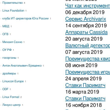
Правительство
4
Чат как инструмен
Linux Foundation
1
06 декабря 2019
Сервис Archivarix
клуба ИТ-директоров Юга России
1
14 сентября 2019
МВД
1
Аппараты Cassida
ОГВ
1
20 августа 2019
Михаил Сахно
1
Валютный детекто
ОУ РФ
1
07 августа 2019
госорганы
Преимущества кви
1
08 июня 2019
Антон Анатольевич Ерещенко
1
Преимущества игры
драйверы
1
24 апреля 2019
Linuxcon Europe
1
Ставки Париматч
ODF
1
16 марта 2019
Linux Format
2
Ставки Париматч
16 ноября 2018
Линукс-центр
1