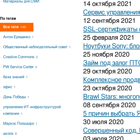
Материалы для СМИ
14 октября 2021
Сервис управления
По тегам
12 сентября 2021
Все теги
146
SSL-сертификаты о
25 февраля 2021
Антон Ерещенко
1
Ноутбуки Sony: бло
Общественный наблюдательный совет
1
25 ноября 2020
Creative Commons
2
Займ под залог ПТ
PW Service Center
2
29 октября 2020
база знаний
1
Комплексное продв
офис
23 октября 2020
1
Brawl Stars: много
День Победы
1
08 сентября 2020
управление ИТ-инфраструктурой
5 причин выбрать 
компании
1
30 июля 2020
Маркос Полидоро
1
Совершенный код.
школа
8
03 июля 2020