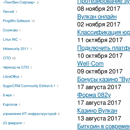
Протезирование зу
«ПингВин Софтвер»
3
08 ноября 2017
Легкий
1
Вулкан онлайн
PingWin Software
15
02 ноября 2017
Сколково
1
Классификация юр
11 октября 2017
Linux INC
1
Подключить платфо
Infosecurity 2011
1
10 октября 2017
СПО
33
Well-Com
переход на СПО
1
09 октября 2017
LibreOffice
1
Бонусы казино "Ву
SugarCRM Community Edition 6.1
17 августа 2017
1
Форма 082у
9 мая
1
17 августа 2017
Коротков
1
Казино Вулкан
управление ИТ-инфраструктурой
2
13 августа 2017
23 февраля
1
Биткоин в совреме