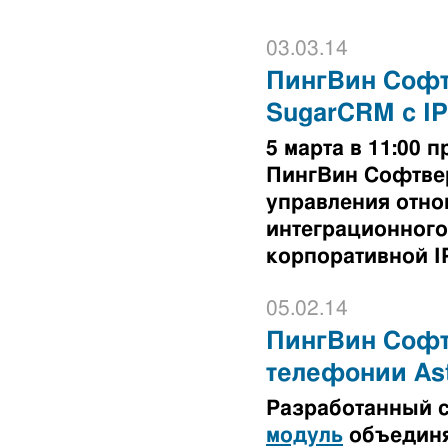
03.03.14
ПингВин Софт
SugarCRM с I
5 марта в 11:00
ПингВин Софтве
управления отно
интеграционного
корпоративной I
05.02.14
ПингВин Софтв
телефонии Ast
Разработанный 
модуль
объединя