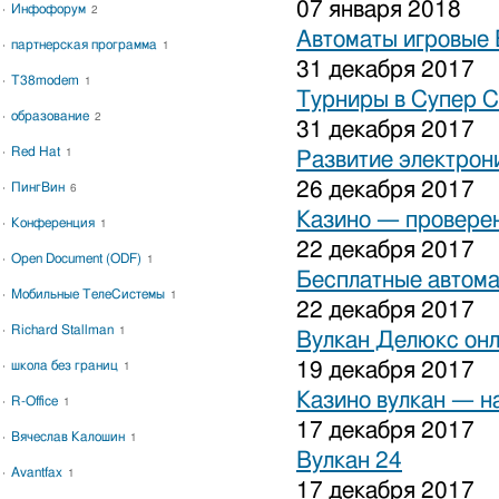
07 января 2018
Инфофорум
2
Автоматы игровые 
партнерская программа
1
31 декабря 2017
T38modem
1
Турниры в Супер С
образование
2
31 декабря 2017
Red Hat
1
Развитие электрон
26 декабря 2017
ПингВин
6
Казино — проверен
Конференция
1
22 декабря 2017
Open Document (ODF)
1
Бесплатные автома
Мобильные ТелеСистемы
1
22 декабря 2017
Richard Stallman
1
Вулкан Делюкс он
школа без границ
19 декабря 2017
1
Казино вулкан — н
R-Office
1
17 декабря 2017
Вячеслав Калошин
1
Вулкан 24
Avantfax
1
17 декабря 2017