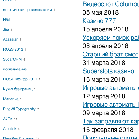
2
Видеослот Columbu
методические рекомендации
1
05 мая 2018
NGI
Казино 777
1
15 апреля 2018
Jira
3
Ускоряем поиск ра
Atlassian
8
08 апреля 2018
ROSS 2013
1
Старший брат смот
SugarCRM
4
31 марта 2018
исследование
1
Superslots казино
16 марта 2018
ROSA Desktop 2011
1
Игровые автоматы 
Кухня без границ
1
12 марта 2018
Mandriva
1
Игровые автоматы 
PingWi Typography
2
09 марта 2018
АйТи
11
Так заправляют к
16 февраля 2018
Asterisk
4
Популярные слоты 
ПингВин Софтвер