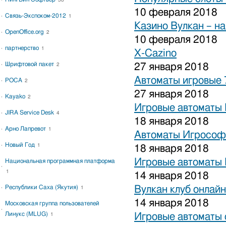
38
10 февраля 2018
Связь-Экспоком-2012
1
Казино Вулкан – на
OpenOffice.org
2
10 февраля 2018
партнерство
1
X-Cazino
Шрифтовой пакет
27 января 2018
2
Автоматы игровые 
РОСА
2
27 января 2018
Kayako
2
Игровые автоматы 
JIRA Service Desk
4
18 января 2018
Арно Лапревот
1
Автоматы Игрософ
Новый Год
1
18 января 2018
Игровые автоматы 
Национальная программная платформа
1
14 января 2018
Республики Саха (Якутия)
Вулкан клуб онлайн
1
14 января 2018
Московская группа пользователей
Линукс (MLUG)
Игровые автоматы 
1