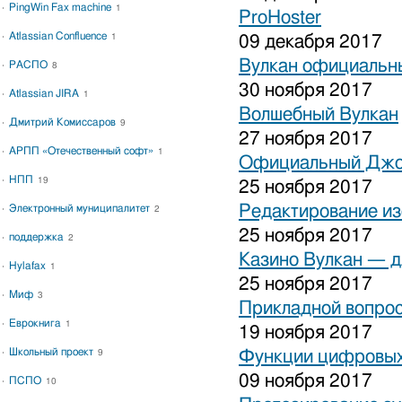
PingWin Fax machine
1
ProHoster
Atlassian Confluence
1
09 декабря 2017
Вулкан официальны
РАСПО
8
30 ноября 2017
Atlassian JIRA
1
Волшебный Вулкан
Дмитрий Комиссаров
9
27 ноября 2017
АРПП «Отечественный софт»
1
Официальный Джо
НПП
19
25 ноября 2017
Редактирование и
Электронный муниципалитет
2
25 ноября 2017
поддержка
2
Казино Вулкан — дл
Hylafax
1
25 ноября 2017
Миф
3
Прикладной вопрос
Еврокнига
1
19 ноября 2017
Школьный проект
Функции цифровых
9
09 ноября 2017
ПСПО
10