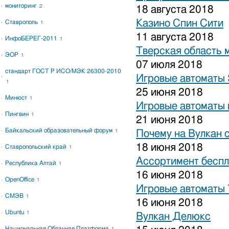
мониторинг
2
18 августа 2018
Казино Спин Сити
Ставрополь
1
11 августа 2018
ИнфоБЕРЕГ-2011
1
Тверская область 
ЭОР
1
07 июля 2018
стандарт ГОСТ Р ИСО/МЭК 26300-2010
Игровые автоматы S
1
25 июня 2018
Минюст
1
Игровые автоматы 
Пингвин
1
21 июня 2018
Байкальский образовательный форум
1
Почему на Вулкан 
18 июня 2018
Ставропольский край
1
Ассортимент беспл
Республика Алтай
1
16 июня 2018
OpenOffice
1
Игровые автоматы
СМЭВ
1
16 июня 2018
Ubuntu
1
Вулкан Делюкс
Национальная Облачная Платформа