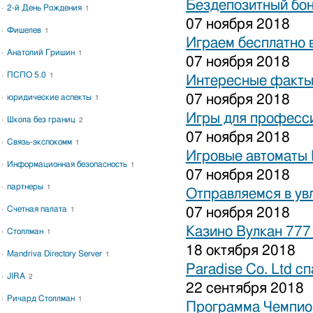
Бездепозитный бон
2-й День Рождения
1
07 ноября 2018
Фишелев
1
Играем бесплатно 
Анатолий Гришин
1
07 ноября 2018
ПСПО 5.0
1
Интересные факты 
07 ноября 2018
юридические аспекты
1
Игры для професси
Школа без границ
2
07 ноября 2018
Связь-экспокомм
1
Игровые автоматы 
Информационная безопасность
1
07 ноября 2018
партнеры
1
Отправляемся в ув
Счетная палата
07 ноября 2018
1
Казино Вулкан 777
Столлман
1
18 октября 2018
Mandriva Directory Server
1
Paradise Co. Ltd с
JIRA
2
22 сентября 2018
Ричард Столлман
1
Программа Чемпион