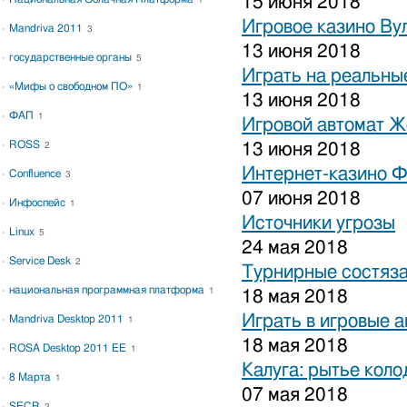
15 июня 2018
1
Игровое казино Ву
Mandriva 2011
3
13 июня 2018
государственные органы
5
Играть на реальные
«Мифы о свободном ПО»
1
13 июня 2018
ФАП
1
Игровой автомат 
ROSS
13 июня 2018
2
Интернет-казино 
Confluence
3
07 июня 2018
Инфоспейс
1
Источники угрозы
Linux
5
24 мая 2018
Service Desk
2
Турнирные состяза
национальная программная платформа
1
18 мая 2018
Играть в игровые 
Mandriva Desktop 2011
1
18 мая 2018
ROSA Desktop 2011 EE
1
Калуга: рытье коло
8 Марта
1
07 мая 2018
SECR