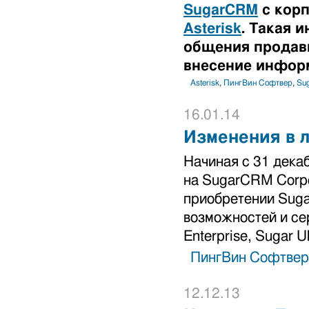
SugarCRM
с корп
Asterisk
. Такая 
общения продавц
внесение инфор
Asterisk
,
ПингВин Софтвер
,
Su
16.01.14
Изменения в 
Начиная с 31 дека
на SugarCRM Corpo
приобретении Suga
возможностей и сер
Enterprise, Sugar Ul
ПингВин Софтвер
12.12.13