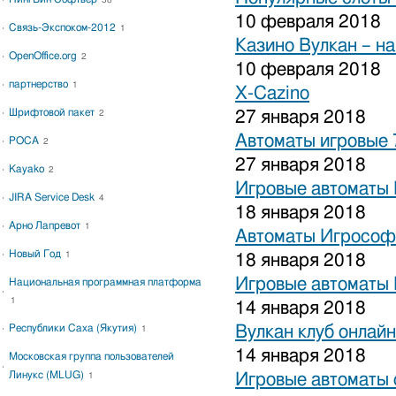
38
10 февраля 2018
Связь-Экспоком-2012
1
Казино Вулкан – на
OpenOffice.org
2
10 февраля 2018
партнерство
1
X-Cazino
Шрифтовой пакет
27 января 2018
2
Автоматы игровые 
РОСА
2
27 января 2018
Kayako
2
Игровые автоматы 
JIRA Service Desk
4
18 января 2018
Арно Лапревот
1
Автоматы Игрософ
Новый Год
1
18 января 2018
Игровые автоматы 
Национальная программная платформа
1
14 января 2018
Республики Саха (Якутия)
Вулкан клуб онлайн
1
14 января 2018
Московская группа пользователей
Линукс (MLUG)
Игровые автоматы 
1