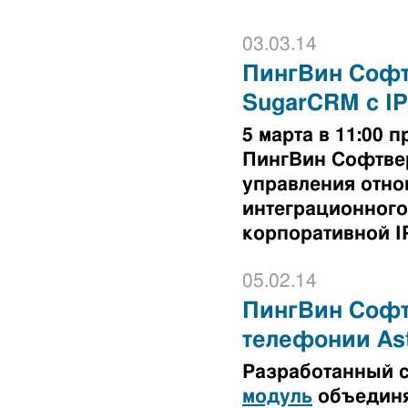
03.03.14
ПингВин Софт
SugarCRM с I
5 марта в 11:00
ПингВин Софтве
управления отно
интеграционного
корпоративной I
05.02.14
ПингВин Софтв
телефонии Ast
Разработанный 
модуль
объединя