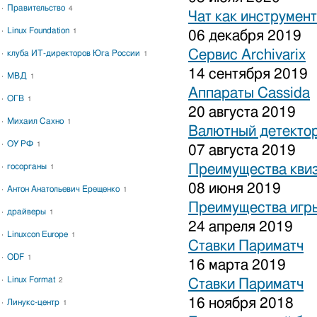
Правительство
4
Чат как инструмен
Linux Foundation
1
06 декабря 2019
Сервис Archivarix
клуба ИТ-директоров Юга России
1
14 сентября 2019
МВД
1
Аппараты Cassida
ОГВ
1
20 августа 2019
Михаил Сахно
1
Валютный детекто
ОУ РФ
1
07 августа 2019
госорганы
Преимущества кви
1
08 июня 2019
Антон Анатольевич Ерещенко
1
Преимущества игры
драйверы
1
24 апреля 2019
Linuxcon Europe
1
Ставки Париматч
ODF
1
16 марта 2019
Linux Format
2
Ставки Париматч
16 ноября 2018
Линукс-центр
1