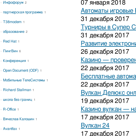
07 января 2018
Инфофорум
2
Автоматы игровые 
партнерская программа
1
31 декабря 2017
T38modem
1
Турниры в Супер С
образование
2
31 декабря 2017
Red Hat
1
Развитие электрон
26 декабря 2017
ПингВин
6
Казино — проверен
Конференция
1
22 декабря 2017
Open Document (ODF)
1
Бесплатные автома
Мобильные ТелеСистемы
1
22 декабря 2017
Richard Stallman
1
Вулкан Делюкс он
школа без границ
19 декабря 2017
1
Казино вулкан — н
R-Office
1
17 декабря 2017
Вячеслав Калошин
1
Вулкан 24
Avantfax
1
17 декабря 2017