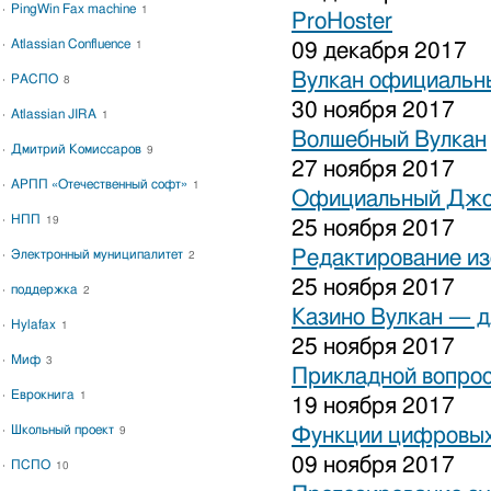
PingWin Fax machine
1
ProHoster
Atlassian Confluence
1
09 декабря 2017
Вулкан официальны
РАСПО
8
30 ноября 2017
Atlassian JIRA
1
Волшебный Вулкан
Дмитрий Комиссаров
9
27 ноября 2017
АРПП «Отечественный софт»
1
Официальный Джо
НПП
19
25 ноября 2017
Редактирование и
Электронный муниципалитет
2
25 ноября 2017
поддержка
2
Казино Вулкан — дл
Hylafax
1
25 ноября 2017
Миф
3
Прикладной вопрос
Еврокнига
1
19 ноября 2017
Школьный проект
Функции цифровых
9
09 ноября 2017
ПСПО
10