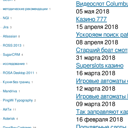
2
Видеослот Columbu
методические рекомендации
1
05 мая 2018
NGI
Казино 777
1
15 апреля 2018
Jira
3
Ускоряем поиск ра
Atlassian
8
08 апреля 2018
ROSS 2013
1
Старший брат смот
SugarCRM
4
31 марта 2018
исследование
1
Superslots казино
16 марта 2018
ROSA Desktop 2011
1
Игровые автоматы 
Кухня без границ
1
12 марта 2018
Mandriva
1
Игровые автоматы 
PingWi Typography
2
09 марта 2018
АйТи
11
Так заправляют к
16 февраля 2018
Asterisk
4
Популярные слоты 
ПингВин Софтвер