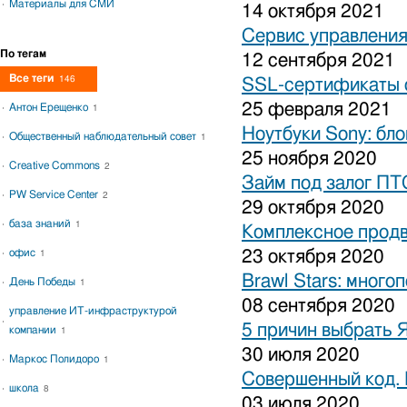
Материалы для СМИ
14 октября 2021
Сервис управления
По тегам
12 сентября 2021
Все теги
146
SSL-сертификаты о
25 февраля 2021
Антон Ерещенко
1
Ноутбуки Sony: бло
Общественный наблюдательный совет
1
25 ноября 2020
Creative Commons
2
Займ под залог ПТ
PW Service Center
2
29 октября 2020
база знаний
1
Комплексное продв
офис
23 октября 2020
1
Brawl Stars: много
День Победы
1
08 сентября 2020
управление ИТ-инфраструктурой
5 причин выбрать 
компании
1
30 июля 2020
Маркос Полидоро
1
Совершенный код.
школа
8
03 июля 2020