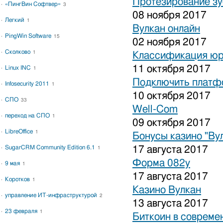
Протезирование зу
«ПингВин Софтвер»
3
08 ноября 2017
Легкий
1
Вулкан онлайн
PingWin Software
15
02 ноября 2017
Сколково
1
Классификация юр
11 октября 2017
Linux INC
1
Подключить платфо
Infosecurity 2011
1
10 октября 2017
СПО
33
Well-Com
переход на СПО
1
09 октября 2017
LibreOffice
1
Бонусы казино "Ву
SugarCRM Community Edition 6.1
17 августа 2017
1
Форма 082у
9 мая
1
17 августа 2017
Коротков
1
Казино Вулкан
управление ИТ-инфраструктурой
2
13 августа 2017
23 февраля
1
Биткоин в совреме