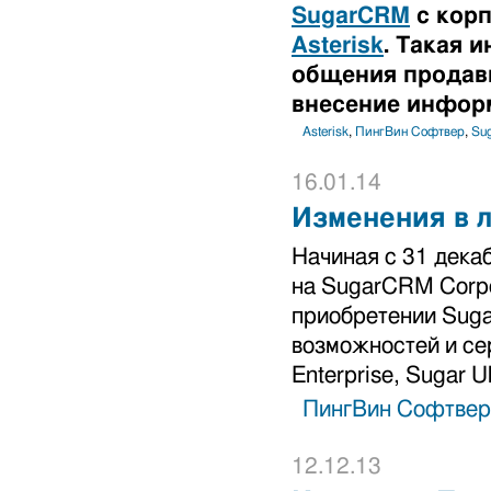
SugarCRM
с корп
Asterisk
. Такая 
общения продавц
внесение инфор
Asterisk
,
ПингВин Софтвер
,
Su
16.01.14
Изменения в 
Начиная с 31 дека
на SugarCRM Corpo
приобретении Suga
возможностей и сер
Enterprise, Sugar Ul
ПингВин Софтвер
12.12.13