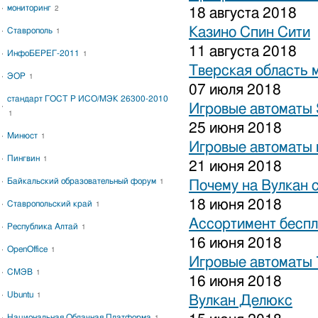
мониторинг
2
18 августа 2018
Казино Спин Сити
Ставрополь
1
11 августа 2018
ИнфоБЕРЕГ-2011
1
Тверская область 
ЭОР
1
07 июля 2018
стандарт ГОСТ Р ИСО/МЭК 26300-2010
Игровые автоматы S
1
25 июня 2018
Минюст
1
Игровые автоматы 
Пингвин
1
21 июня 2018
Байкальский образовательный форум
1
Почему на Вулкан 
18 июня 2018
Ставропольский край
1
Ассортимент беспл
Республика Алтай
1
16 июня 2018
OpenOffice
1
Игровые автоматы
СМЭВ
1
16 июня 2018
Ubuntu
1
Вулкан Делюкс
Национальная Облачная Платформа