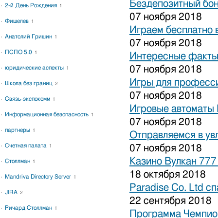
Бездепозитный бон
2-й День Рождения
1
07 ноября 2018
Фишелев
1
Играем бесплатно 
Анатолий Гришин
1
07 ноября 2018
ПСПО 5.0
1
Интересные факты 
07 ноября 2018
юридические аспекты
1
Игры для професси
Школа без границ
2
07 ноября 2018
Связь-экспокомм
1
Игровые автоматы 
Информационная безопасность
1
07 ноября 2018
партнеры
1
Отправляемся в ув
Счетная палата
07 ноября 2018
1
Казино Вулкан 777
Столлман
1
18 октября 2018
Mandriva Directory Server
1
Paradise Co. Ltd с
JIRA
2
22 сентября 2018
Ричард Столлман
1
Программа Чемпион