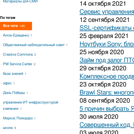
Материалы для СМИ
14 октября 2021
Сервис управления
По тегам
12 сентября 2021
Все теги
146
SSL-сертификаты о
25 февраля 2021
Антон Ерещенко
1
Ноутбуки Sony: бло
Общественный наблюдательный совет
1
25 ноября 2020
Creative Commons
2
Займ под залог ПТ
PW Service Center
2
29 октября 2020
база знаний
1
Комплексное продв
офис
23 октября 2020
1
Brawl Stars: много
День Победы
1
08 сентября 2020
управление ИТ-инфраструктурой
5 причин выбрать 
компании
1
30 июля 2020
Маркос Полидоро
1
Совершенный код.
школа
8
03 июля 2020