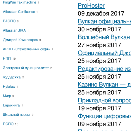
PingWin Fax machine
1
ProHoster
Atlassian Confluence
1
09 декабря 2017
Вулкан официальны
РАСПО
8
30 ноября 2017
Atlassian JIRA
1
Волшебный Вулкан
Дмитрий Комиссаров
9
27 ноября 2017
АРПП «Отечественный софт»
1
Официальный Джо
НПП
19
25 ноября 2017
Редактирование и
Электронный муниципалитет
2
25 ноября 2017
поддержка
2
Казино Вулкан — дл
Hylafax
1
25 ноября 2017
Миф
3
Прикладной вопрос
Еврокнига
1
19 ноября 2017
Школьный проект
Функции цифровых
9
09 ноября 2017
ПСПО
10