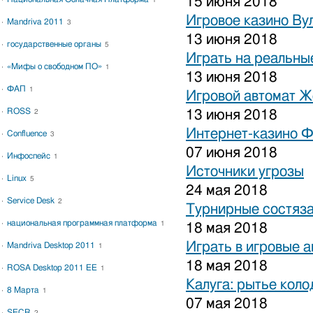
15 июня 2018
1
Игровое казино Ву
Mandriva 2011
3
13 июня 2018
государственные органы
5
Играть на реальные
«Мифы о свободном ПО»
1
13 июня 2018
ФАП
1
Игровой автомат 
ROSS
13 июня 2018
2
Интернет-казино 
Confluence
3
07 июня 2018
Инфоспейс
1
Источники угрозы
Linux
5
24 мая 2018
Service Desk
2
Турнирные состяза
национальная программная платформа
1
18 мая 2018
Играть в игровые 
Mandriva Desktop 2011
1
18 мая 2018
ROSA Desktop 2011 EE
1
Калуга: рытье коло
8 Марта
1
07 мая 2018
SECR