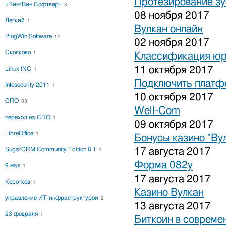
Протезирование зу
«ПингВин Софтвер»
3
08 ноября 2017
Легкий
1
Вулкан онлайн
PingWin Software
15
02 ноября 2017
Сколково
1
Классификация юр
11 октября 2017
Linux INC
1
Подключить платфо
Infosecurity 2011
1
10 октября 2017
СПО
33
Well-Com
переход на СПО
1
09 октября 2017
LibreOffice
1
Бонусы казино "Ву
SugarCRM Community Edition 6.1
17 августа 2017
1
Форма 082у
9 мая
1
17 августа 2017
Коротков
1
Казино Вулкан
управление ИТ-инфраструктурой
2
13 августа 2017
23 февраля
1
Биткоин в совреме