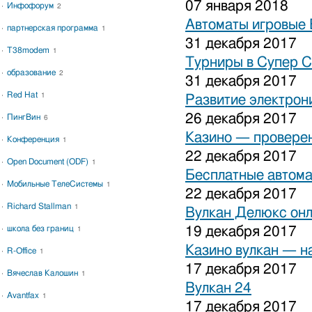
07 января 2018
Инфофорум
2
Автоматы игровые 
партнерская программа
1
31 декабря 2017
T38modem
1
Турниры в Супер С
образование
2
31 декабря 2017
Red Hat
1
Развитие электрон
26 декабря 2017
ПингВин
6
Казино — проверен
Конференция
1
22 декабря 2017
Open Document (ODF)
1
Бесплатные автома
Мобильные ТелеСистемы
1
22 декабря 2017
Richard Stallman
1
Вулкан Делюкс он
школа без границ
19 декабря 2017
1
Казино вулкан — н
R-Office
1
17 декабря 2017
Вячеслав Калошин
1
Вулкан 24
Avantfax
1
17 декабря 2017