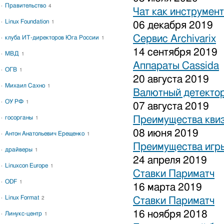
Правительство
4
Чат как инструмен
Linux Foundation
1
06 декабря 2019
Сервис Archivarix
клуба ИТ-директоров Юга России
1
14 сентября 2019
МВД
1
Аппараты Cassida
ОГВ
1
20 августа 2019
Михаил Сахно
1
Валютный детекто
ОУ РФ
1
07 августа 2019
госорганы
Преимущества кви
1
08 июня 2019
Антон Анатольевич Ерещенко
1
Преимущества игры
драйверы
1
24 апреля 2019
Linuxcon Europe
1
Ставки Париматч
ODF
1
16 марта 2019
Linux Format
2
Ставки Париматч
16 ноября 2018
Линукс-центр
1