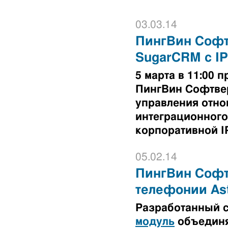
03.03.14
ПингВин Софт
SugarCRM с I
5 марта в 11:00
ПингВин Софтве
управления отно
интеграционного
корпоративной I
05.02.14
ПингВин Софтв
телефонии Ast
Разработанный 
модуль
объединя