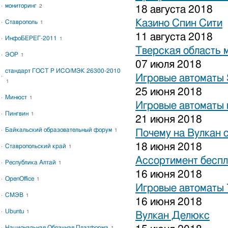
мониторинг
2
18 августа 2018
Казино Спин Сити
Ставрополь
1
11 августа 2018
ИнфоБЕРЕГ-2011
1
Тверская область 
ЭОР
1
07 июля 2018
стандарт ГОСТ Р ИСО/МЭК 26300-2010
Игровые автоматы S
1
25 июня 2018
Минюст
1
Игровые автоматы 
Пингвин
1
21 июня 2018
Байкальский образовательный форум
1
Почему на Вулкан 
18 июня 2018
Ставропольский край
1
Ассортимент беспл
Республика Алтай
1
16 июня 2018
OpenOffice
1
Игровые автоматы
СМЭВ
1
16 июня 2018
Ubuntu
1
Вулкан Делюкс
Национальная Облачная Платформа