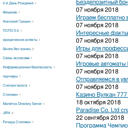
Бездепозитный бон
2-й День Рождения
1
07 ноября 2018
Фишелев
1
Играем бесплатно 
Анатолий Гришин
1
07 ноября 2018
ПСПО 5.0
1
Интересные факты 
07 ноября 2018
юридические аспекты
1
Игры для професси
Школа без границ
2
07 ноября 2018
Связь-экспокомм
1
Игровые автоматы 
Информационная безопасность
1
07 ноября 2018
партнеры
1
Отправляемся в ув
Счетная палата
07 ноября 2018
1
Казино Вулкан 777
Столлман
1
18 октября 2018
Mandriva Directory Server
1
Paradise Co. Ltd с
JIRA
2
22 сентября 2018
Ричард Столлман
1
Программа Чемпион