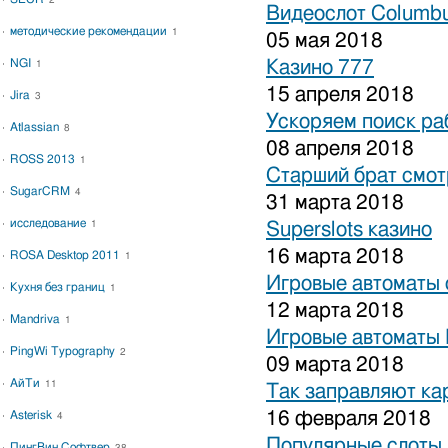
2
Видеослот Columbu
методические рекомендации
1
05 мая 2018
NGI
Казино 777
1
15 апреля 2018
Jira
3
Ускоряем поиск ра
Atlassian
8
08 апреля 2018
ROSS 2013
1
Старший брат смот
SugarCRM
4
31 марта 2018
исследование
1
Superslots казино
16 марта 2018
ROSA Desktop 2011
1
Игровые автоматы 
Кухня без границ
1
12 марта 2018
Mandriva
1
Игровые автоматы 
PingWi Typography
2
09 марта 2018
АйТи
11
Так заправляют к
16 февраля 2018
Asterisk
4
Популярные слоты 
ПингВин Софтвер