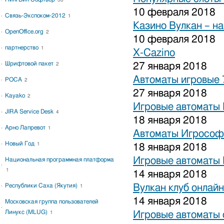
38
10 февраля 2018
Связь-Экспоком-2012
1
Казино Вулкан – на
OpenOffice.org
2
10 февраля 2018
партнерство
1
X-Cazino
Шрифтовой пакет
27 января 2018
2
Автоматы игровые 
РОСА
2
27 января 2018
Kayako
2
Игровые автоматы 
JIRA Service Desk
4
18 января 2018
Арно Лапревот
1
Автоматы Игрософ
Новый Год
1
18 января 2018
Игровые автоматы 
Национальная программная платформа
1
14 января 2018
Республики Саха (Якутия)
Вулкан клуб онлайн
1
14 января 2018
Московская группа пользователей
Линукс (MLUG)
Игровые автоматы 
1