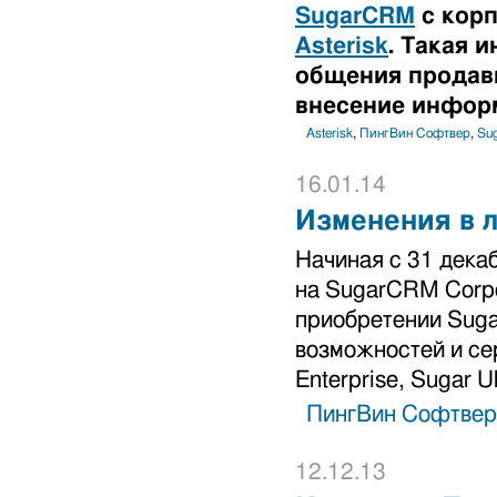
SugarCRM
с корп
Asterisk
. Такая 
общения продавц
внесение инфор
Asterisk
,
ПингВин Софтвер
,
Su
16.01.14
Изменения в 
Начиная с 31 дека
на SugarCRM Corpo
приобретении Suga
возможностей и сер
Enterprise, Sugar Ul
ПингВин Софтвер
12.12.13