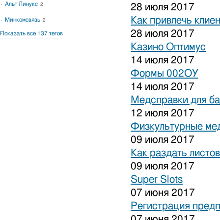
Альт Линукс
2
28 июля 2017
Как привлечь клиен
Минкомсвязь
2
28 июля 2017
Показать все 137 тегов
Казино Оптимус
14 июля 2017
Формы 002ОУ
14 июля 2017
Медсправки для б
12 июля 2017
Физкультурные ме
09 июля 2017
Как раздать листо
09 июля 2017
Super Slots
07 июня 2017
Регистрация предп
07 июня 2017