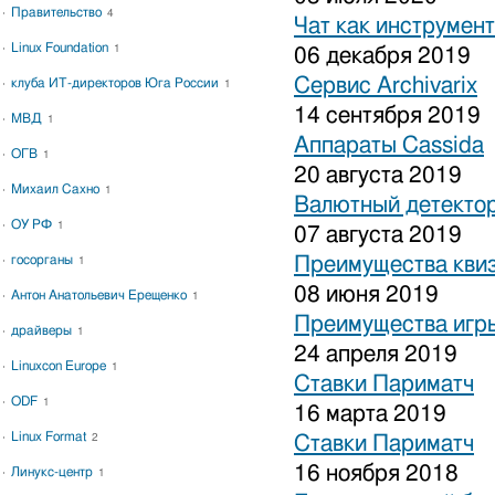
Правительство
4
Чат как инструмен
Linux Foundation
1
06 декабря 2019
Сервис Archivarix
клуба ИТ-директоров Юга России
1
14 сентября 2019
МВД
1
Аппараты Cassida
ОГВ
1
20 августа 2019
Михаил Сахно
1
Валютный детекто
ОУ РФ
1
07 августа 2019
госорганы
Преимущества кви
1
08 июня 2019
Антон Анатольевич Ерещенко
1
Преимущества игры
драйверы
1
24 апреля 2019
Linuxcon Europe
1
Ставки Париматч
ODF
1
16 марта 2019
Linux Format
2
Ставки Париматч
16 ноября 2018
Линукс-центр
1