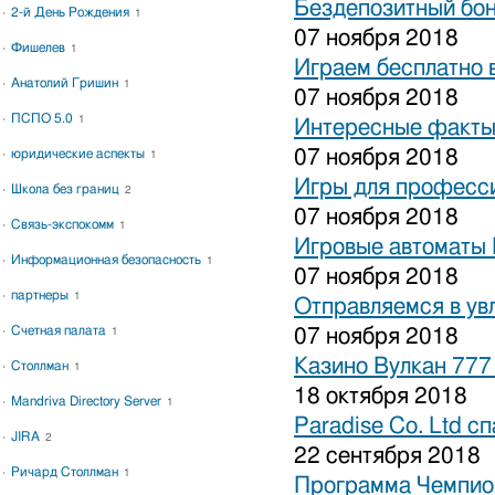
Бездепозитный бон
2-й День Рождения
1
07 ноября 2018
Фишелев
1
Играем бесплатно 
Анатолий Гришин
1
07 ноября 2018
ПСПО 5.0
1
Интересные факты 
07 ноября 2018
юридические аспекты
1
Игры для професси
Школа без границ
2
07 ноября 2018
Связь-экспокомм
1
Игровые автоматы 
Информационная безопасность
1
07 ноября 2018
партнеры
1
Отправляемся в ув
Счетная палата
07 ноября 2018
1
Казино Вулкан 777
Столлман
1
18 октября 2018
Mandriva Directory Server
1
Paradise Co. Ltd с
JIRA
2
22 сентября 2018
Ричард Столлман
1
Программа Чемпион