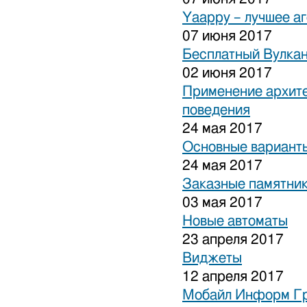
Yaappy – лучшее а
07 июня 2017
Бесплатный Вулка
02 июня 2017
Применение архите
поведения
24 мая 2017
Основные варианты
24 мая 2017
Заказные памятни
03 мая 2017
Новые автоматы
23 апреля 2017
Виджеты
12 апреля 2017
Мобайл Информ Г