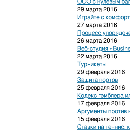
ООО с нулевым бал
29 марта 2016
Играйте с комфорт
27 марта 2016
Процесс упорядоче
26 марта 2016
Веб-студия «Busine
22 марта 2016
Турникеты
29 февраля 2016
Защита портов
25 февраля 2016
Кодекс гэмблера и
17 февраля 2016
Аргументы против 
15 февраля 2016
Ставки на теннис: 