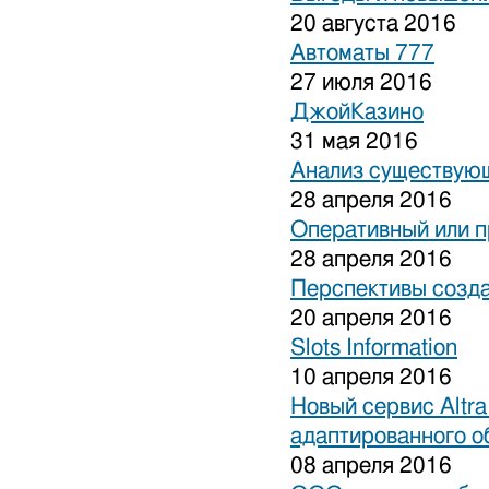
20 августа 2016
Автоматы 777
27 июля 2016
ДжойКазино
31 мая 2016
Анализ существующ
28 апреля 2016
Оперативный или п
28 апреля 2016
Перспективы созда
20 апреля 2016
Slots Information
10 апреля 2016
Новый сервис Altra
адаптированного о
08 апреля 2016