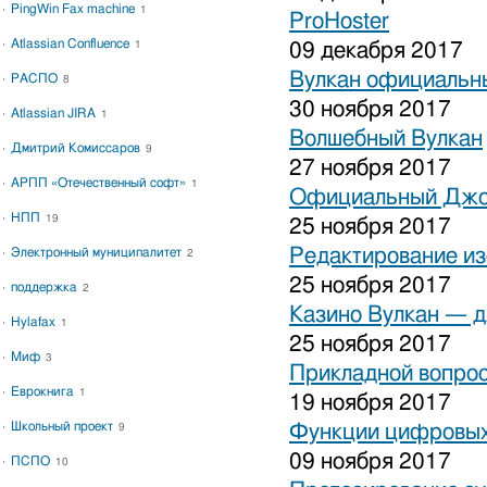
PingWin Fax machine
1
ProHoster
Atlassian Confluence
1
09 декабря 2017
Вулкан официальны
РАСПО
8
30 ноября 2017
Atlassian JIRA
1
Волшебный Вулкан
Дмитрий Комиссаров
9
27 ноября 2017
АРПП «Отечественный софт»
1
Официальный Джо
НПП
19
25 ноября 2017
Редактирование и
Электронный муниципалитет
2
25 ноября 2017
поддержка
2
Казино Вулкан — дл
Hylafax
1
25 ноября 2017
Миф
3
Прикладной вопрос
Еврокнига
1
19 ноября 2017
Школьный проект
Функции цифровых
9
09 ноября 2017
ПСПО
10