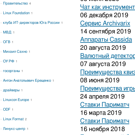
Правительство
4
Чат как инструмен
Linux Foundation
1
06 декабря 2019
Сервис Archivarix
клуба ИТ-директоров Юга России
1
14 сентября 2019
МВД
1
Аппараты Cassida
ОГВ
1
20 августа 2019
Михаил Сахно
1
Валютный детекто
ОУ РФ
1
07 августа 2019
госорганы
Преимущества кви
1
08 июня 2019
Антон Анатольевич Ерещенко
1
Преимущества игры
драйверы
1
24 апреля 2019
Linuxcon Europe
1
Ставки Париматч
ODF
1
16 марта 2019
Linux Format
2
Ставки Париматч
16 ноября 2018
Линукс-центр
1