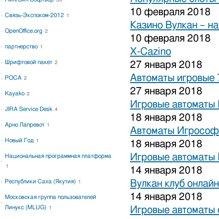
38
10 февраля 2018
Связь-Экспоком-2012
1
Казино Вулкан – на
OpenOffice.org
2
10 февраля 2018
партнерство
1
X-Cazino
Шрифтовой пакет
27 января 2018
2
Автоматы игровые 
РОСА
2
27 января 2018
Kayako
2
Игровые автоматы 
JIRA Service Desk
4
18 января 2018
Арно Лапревот
1
Автоматы Игрософ
Новый Год
1
18 января 2018
Игровые автоматы 
Национальная программная платформа
1
14 января 2018
Республики Саха (Якутия)
Вулкан клуб онлайн
1
14 января 2018
Московская группа пользователей
Линукс (MLUG)
Игровые автоматы 
1