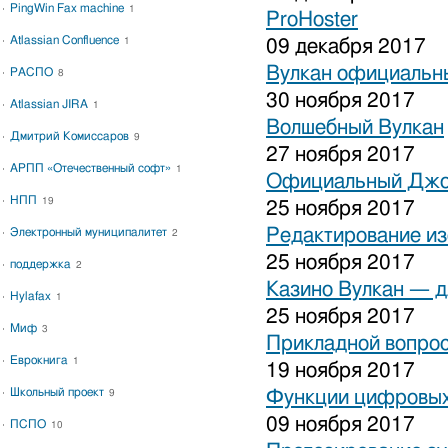
PingWin Fax machine
1
ProHoster
Atlassian Confluence
1
09 декабря 2017
Вулкан официальны
РАСПО
8
30 ноября 2017
Atlassian JIRA
1
Волшебный Вулкан
Дмитрий Комиссаров
9
27 ноября 2017
АРПП «Отечественный софт»
1
Официальный Джо
НПП
19
25 ноября 2017
Редактирование и
Электронный муниципалитет
2
25 ноября 2017
поддержка
2
Казино Вулкан — дл
Hylafax
1
25 ноября 2017
Миф
3
Прикладной вопрос
Еврокнига
1
19 ноября 2017
Школьный проект
Функции цифровых
9
09 ноября 2017
ПСПО
10