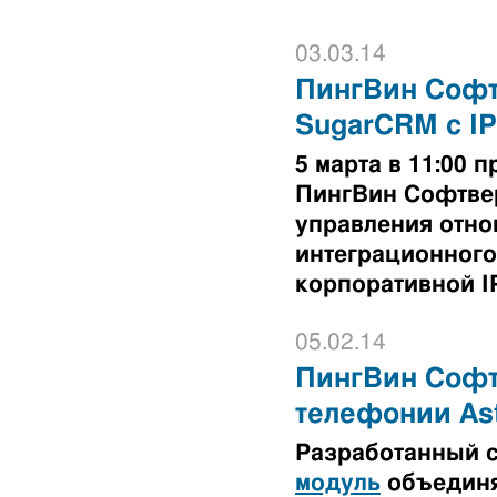
03.03.14
ПингВин Софт
SugarCRM с I
5 марта в 11:00
ПингВин Софтве
управления отно
интеграционного
корпоративной I
05.02.14
ПингВин Софтв
телефонии Ast
Разработанный 
модуль
объединя