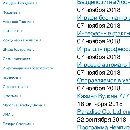
Бездепозитный бон
2-й День Рождения
1
07 ноября 2018
Фишелев
1
Играем бесплатно 
Анатолий Гришин
1
07 ноября 2018
ПСПО 5.0
1
Интересные факты 
07 ноября 2018
юридические аспекты
1
Игры для професси
Школа без границ
2
07 ноября 2018
Связь-экспокомм
1
Игровые автоматы 
Информационная безопасность
1
07 ноября 2018
партнеры
1
Отправляемся в ув
Счетная палата
07 ноября 2018
1
Казино Вулкан 777
Столлман
1
18 октября 2018
Mandriva Directory Server
1
Paradise Co. Ltd с
JIRA
2
22 сентября 2018
Ричард Столлман
1
Программа Чемпион