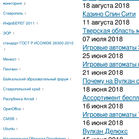
мониторинг
2
18 августа 2018
Казино Спин Сити
Ставрополь
1
11 августа 2018
ИнфоБЕРЕГ-2011
1
Тверская область 
ЭОР
1
07 июля 2018
стандарт ГОСТ Р ИСО/МЭК 26300-2010
Игровые автоматы S
1
25 июня 2018
Минюст
1
Игровые автоматы 
Пингвин
1
21 июня 2018
Байкальский образовательный форум
1
Почему на Вулкан 
18 июня 2018
Ставропольский край
1
Ассортимент беспл
Республика Алтай
1
16 июня 2018
OpenOffice
1
Игровые автоматы
СМЭВ
1
16 июня 2018
Ubuntu
1
Вулкан Делюкс
Национальная Облачная Платформа