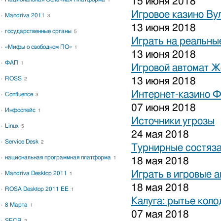
15 июня 2018
1
Игровое казино Ву
Mandriva 2011
3
13 июня 2018
государственные органы
5
Играть на реальные
«Мифы о свободном ПО»
1
13 июня 2018
ФАП
1
Игровой автомат 
ROSS
13 июня 2018
2
Интернет-казино 
Confluence
3
07 июня 2018
Инфоспейс
1
Источники угрозы
Linux
5
24 мая 2018
Service Desk
2
Турнирные состяза
национальная программная платформа
1
18 мая 2018
Играть в игровые 
Mandriva Desktop 2011
1
18 мая 2018
ROSA Desktop 2011 EE
1
Калуга: рытье коло
8 Марта
1
07 мая 2018
SECR