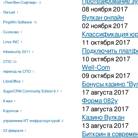
Протезирование зу
«ПингВин Софтвер»
3
08 ноября 2017
Легкий
1
Вулкан онлайн
PingWin Software
15
02 ноября 2017
Сколково
1
Классификация юр
11 октября 2017
Linux INC
1
Подключить платфо
Infosecurity 2011
1
10 октября 2017
СПО
33
Well-Com
переход на СПО
1
09 октября 2017
LibreOffice
1
Бонусы казино "Ву
SugarCRM Community Edition 6.1
17 августа 2017
1
Форма 082у
9 мая
1
17 августа 2017
Коротков
1
Казино Вулкан
управление ИТ-инфраструктурой
2
13 августа 2017
23 февраля
1
Биткоин в совреме