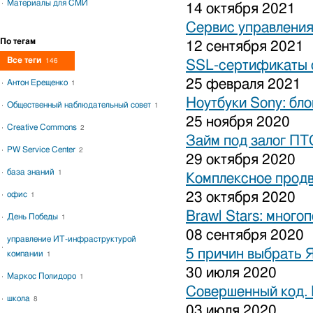
Материалы для СМИ
14 октября 2021
Сервис управления
По тегам
12 сентября 2021
Все теги
146
SSL-сертификаты о
25 февраля 2021
Антон Ерещенко
1
Ноутбуки Sony: бло
Общественный наблюдательный совет
1
25 ноября 2020
Creative Commons
2
Займ под залог ПТ
PW Service Center
2
29 октября 2020
база знаний
1
Комплексное продв
офис
23 октября 2020
1
Brawl Stars: много
День Победы
1
08 сентября 2020
управление ИТ-инфраструктурой
5 причин выбрать 
компании
1
30 июля 2020
Маркос Полидоро
1
Совершенный код.
школа
8
03 июля 2020