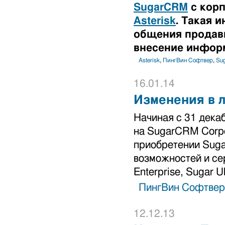
SugarCRM
с корп
Asterisk
. Такая 
общения продавц
внесение инфор
Asterisk
,
ПингВин Софтвер
,
Su
16.01.14
Изменения в 
Начиная с 31 дека
на SugarCRM Corpo
приобретении Suga
возможностей и сер
Enterprise, Sugar Ul
ПингВин Софтвер
12.12.13