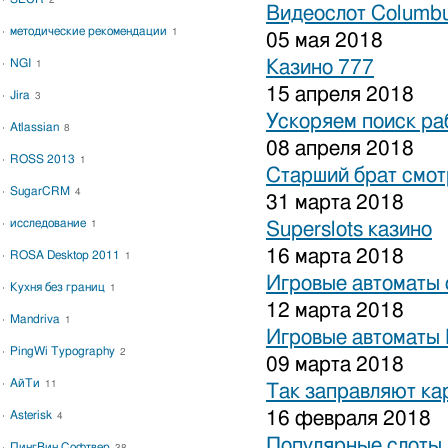
2
Видеослот Columbu
методические рекомендации
1
05 мая 2018
NGI
Казино 777
1
15 апреля 2018
Jira
3
Ускоряем поиск ра
Atlassian
8
08 апреля 2018
ROSS 2013
1
Старший брат смот
SugarCRM
4
31 марта 2018
исследование
1
Superslots казино
16 марта 2018
ROSA Desktop 2011
1
Игровые автоматы 
Кухня без границ
1
12 марта 2018
Mandriva
1
Игровые автоматы 
PingWi Typography
2
09 марта 2018
АйТи
11
Так заправляют к
16 февраля 2018
Asterisk
4
Популярные слоты 
ПингВин Софтвер