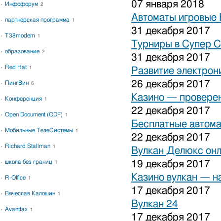
07 января 2018
Инфофорум
2
Автоматы игровые 
партнерская программа
1
31 декабря 2017
T38modem
1
Турниры в Супер С
образование
2
31 декабря 2017
Red Hat
1
Развитие электрон
26 декабря 2017
ПингВин
6
Казино — проверен
Конференция
1
22 декабря 2017
Open Document (ODF)
1
Бесплатные автома
Мобильные ТелеСистемы
1
22 декабря 2017
Richard Stallman
1
Вулкан Делюкс он
школа без границ
19 декабря 2017
1
Казино вулкан — н
R-Office
1
17 декабря 2017
Вячеслав Калошин
1
Вулкан 24
Avantfax
1
17 декабря 2017