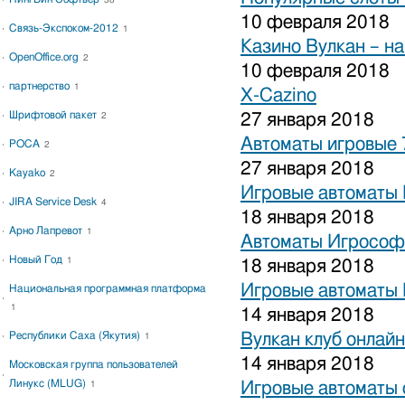
38
10 февраля 2018
Связь-Экспоком-2012
1
Казино Вулкан – на
OpenOffice.org
2
10 февраля 2018
партнерство
1
X-Cazino
Шрифтовой пакет
27 января 2018
2
Автоматы игровые 
РОСА
2
27 января 2018
Kayako
2
Игровые автоматы 
JIRA Service Desk
4
18 января 2018
Арно Лапревот
1
Автоматы Игрософ
Новый Год
1
18 января 2018
Игровые автоматы 
Национальная программная платформа
1
14 января 2018
Республики Саха (Якутия)
Вулкан клуб онлайн
1
14 января 2018
Московская группа пользователей
Линукс (MLUG)
Игровые автоматы 
1