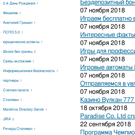
Бездепозитный бон
2-й День Рождения
1
07 ноября 2018
Фишелев
1
Играем бесплатно 
Анатолий Гришин
1
07 ноября 2018
ПСПО 5.0
1
Интересные факты 
07 ноября 2018
юридические аспекты
1
Игры для професси
Школа без границ
2
07 ноября 2018
Связь-экспокомм
1
Игровые автоматы 
Информационная безопасность
1
07 ноября 2018
партнеры
1
Отправляемся в ув
Счетная палата
07 ноября 2018
1
Казино Вулкан 777
Столлман
1
18 октября 2018
Mandriva Directory Server
1
Paradise Co. Ltd с
JIRA
2
22 сентября 2018
Ричард Столлман
1
Программа Чемпион