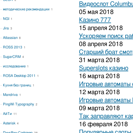
2
Видеослот Columbu
методические рекомендации
1
05 мая 2018
NGI
Казино 777
1
15 апреля 2018
Jira
3
Ускоряем поиск ра
Atlassian
8
08 апреля 2018
ROSS 2013
1
Старший брат смот
SugarCRM
4
31 марта 2018
исследование
1
Superslots казино
16 марта 2018
ROSA Desktop 2011
1
Игровые автоматы 
Кухня без границ
1
12 марта 2018
Mandriva
1
Игровые автоматы 
PingWi Typography
2
09 марта 2018
АйТи
11
Так заправляют к
16 февраля 2018
Asterisk
4
Популярные слоты 
ПингВин Софтвер