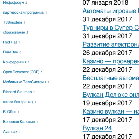
07 января 2018
Инфофорум
2
Автоматы игровые 
партнерская программа
1
31 декабря 2017
T38modem
1
Турниры в Супер С
образование
2
31 декабря 2017
Red Hat
1
Развитие электрон
26 декабря 2017
ПингВин
6
Казино — проверен
Конференция
1
22 декабря 2017
Open Document (ODF)
1
Бесплатные автома
Мобильные ТелеСистемы
1
22 декабря 2017
Richard Stallman
1
Вулкан Делюкс он
школа без границ
19 декабря 2017
1
Казино вулкан — н
R-Office
1
17 декабря 2017
Вячеслав Калошин
1
Вулкан 24
Avantfax
1
17 декабря 2017