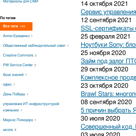
Материалы для СМИ
14 октября 2021
Сервис управления
По тегам
12 сентября 2021
Все теги
146
SSL-сертификаты о
25 февраля 2021
Антон Ерещенко
1
Ноутбуки Sony: бло
Общественный наблюдательный совет
1
25 ноября 2020
Creative Commons
2
Займ под залог ПТ
PW Service Center
2
29 октября 2020
база знаний
1
Комплексное продв
офис
23 октября 2020
1
Brawl Stars: много
День Победы
1
08 сентября 2020
управление ИТ-инфраструктурой
5 причин выбрать 
компании
1
30 июля 2020
Маркос Полидоро
1
Совершенный код.
школа
8
03 июля 2020