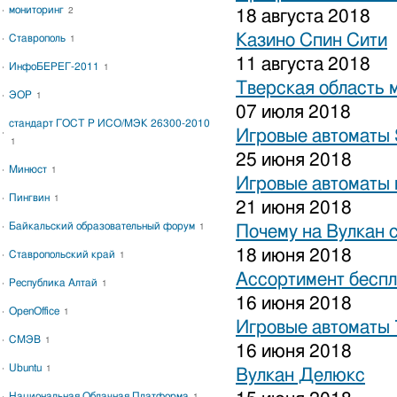
мониторинг
2
18 августа 2018
Казино Спин Сити
Ставрополь
1
11 августа 2018
ИнфоБЕРЕГ-2011
1
Тверская область 
ЭОР
1
07 июля 2018
стандарт ГОСТ Р ИСО/МЭК 26300-2010
Игровые автоматы S
1
25 июня 2018
Минюст
1
Игровые автоматы 
Пингвин
1
21 июня 2018
Байкальский образовательный форум
1
Почему на Вулкан 
18 июня 2018
Ставропольский край
1
Ассортимент беспл
Республика Алтай
1
16 июня 2018
OpenOffice
1
Игровые автоматы
СМЭВ
1
16 июня 2018
Ubuntu
1
Вулкан Делюкс
Национальная Облачная Платформа