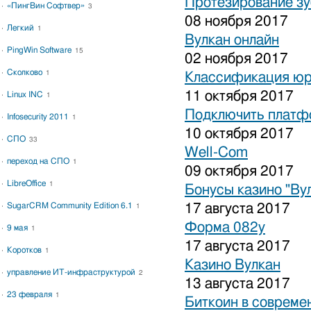
Протезирование зу
«ПингВин Софтвер»
3
08 ноября 2017
Легкий
1
Вулкан онлайн
PingWin Software
15
02 ноября 2017
Сколково
1
Классификация юр
11 октября 2017
Linux INC
1
Подключить платфо
Infosecurity 2011
1
10 октября 2017
СПО
33
Well-Com
переход на СПО
1
09 октября 2017
LibreOffice
1
Бонусы казино "Ву
SugarCRM Community Edition 6.1
17 августа 2017
1
Форма 082у
9 мая
1
17 августа 2017
Коротков
1
Казино Вулкан
управление ИТ-инфраструктурой
2
13 августа 2017
23 февраля
1
Биткоин в совреме