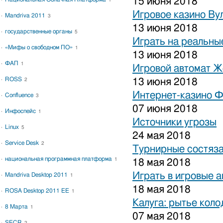
15 июня 2018
1
Игровое казино Ву
Mandriva 2011
3
13 июня 2018
государственные органы
5
Играть на реальные
«Мифы о свободном ПО»
1
13 июня 2018
ФАП
1
Игровой автомат 
ROSS
13 июня 2018
2
Интернет-казино 
Confluence
3
07 июня 2018
Инфоспейс
1
Источники угрозы
Linux
5
24 мая 2018
Service Desk
2
Турнирные состяза
национальная программная платформа
1
18 мая 2018
Играть в игровые 
Mandriva Desktop 2011
1
18 мая 2018
ROSA Desktop 2011 EE
1
Калуга: рытье коло
8 Марта
1
07 мая 2018
SECR