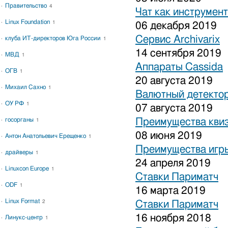
Правительство
4
Чат как инструмен
Linux Foundation
1
06 декабря 2019
Сервис Archivarix
клуба ИТ-директоров Юга России
1
14 сентября 2019
МВД
1
Аппараты Cassida
ОГВ
1
20 августа 2019
Михаил Сахно
1
Валютный детекто
ОУ РФ
1
07 августа 2019
госорганы
Преимущества кви
1
08 июня 2019
Антон Анатольевич Ерещенко
1
Преимущества игры
драйверы
1
24 апреля 2019
Linuxcon Europe
1
Ставки Париматч
ODF
1
16 марта 2019
Linux Format
2
Ставки Париматч
16 ноября 2018
Линукс-центр
1