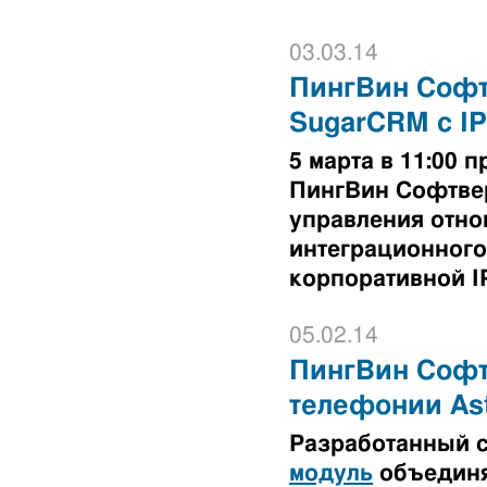
03.03.14
ПингВин Софт
SugarCRM с I
5 марта в 11:00
ПингВин Софтве
управления отно
интеграционного
корпоративной I
05.02.14
ПингВин Софтв
телефонии Ast
Разработанный 
модуль
объединя