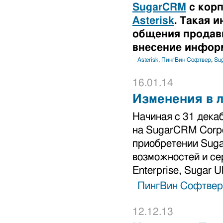
SugarCRM
с корп
Asterisk
. Такая 
общения продавц
внесение инфор
Asterisk
,
ПингВин Софтвер
,
Su
16.01.14
Изменения в 
Начиная с 31 дека
на SugarCRM Corpo
приобретении Suga
возможностей и сер
Enterprise, Sugar Ul
ПингВин Софтвер
12.12.13