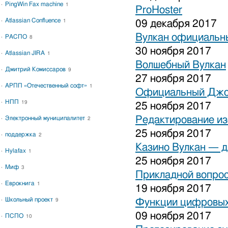
PingWin Fax machine
1
ProHoster
Atlassian Confluence
1
09 декабря 2017
Вулкан официальны
РАСПО
8
30 ноября 2017
Atlassian JIRA
1
Волшебный Вулкан
Дмитрий Комиссаров
9
27 ноября 2017
АРПП «Отечественный софт»
1
Официальный Джо
НПП
19
25 ноября 2017
Редактирование и
Электронный муниципалитет
2
25 ноября 2017
поддержка
2
Казино Вулкан — дл
Hylafax
1
25 ноября 2017
Миф
3
Прикладной вопрос
Еврокнига
1
19 ноября 2017
Школьный проект
Функции цифровых
9
09 ноября 2017
ПСПО
10