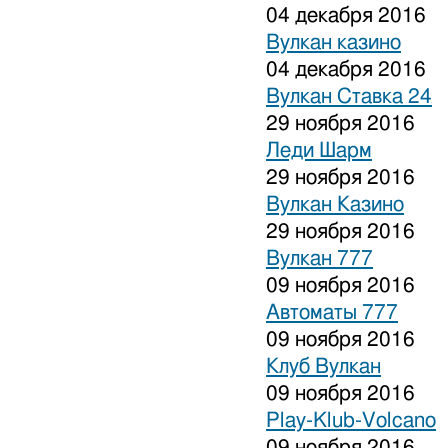
04 декабря 2016
Вулкан казино
04 декабря 2016
Вулкан Ставка 24
29 ноября 2016
Леди Шарм
29 ноября 2016
Вулкан Казино
29 ноября 2016
Вулкан 777
09 ноября 2016
Автоматы 777
09 ноября 2016
Клуб Вулкан
09 ноября 2016
Play-Klub-Volcano
09 ноября 2016