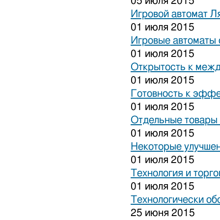
05 июля 2015
Игровой автомат Ля
01 июля 2015
Игровые автоматы 
01 июля 2015
Открытость к межд
01 июля 2015
Готовность к эффе
01 июля 2015
Отдельные товары 
01 июля 2015
Некоторые улучшен
01 июля 2015
Технология и торго
01 июля 2015
Технологически об
25 июня 2015