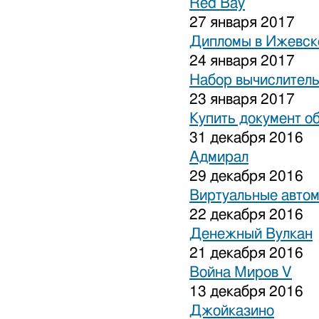
Red Bay
27 января 2017
Дипломы в Ижевске
24 января 2017
Набор вычислитель
23 января 2017
Купить документ о
31 декабря 2016
Адмирал
29 декабря 2016
Виртуальные авто
22 декабря 2016
Денежный Вулкан
21 декабря 2016
Война Миров V
13 декабря 2016
Джойказино