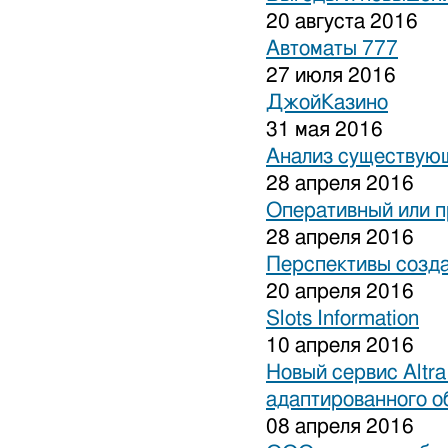
20 августа 2016
Автоматы 777
27 июля 2016
ДжойКазино
31 мая 2016
Анализ существующ
28 апреля 2016
Оперативный или п
28 апреля 2016
Перспективы созда
20 апреля 2016
Slots Information
10 апреля 2016
Новый сервис Altra
адаптированного о
08 апреля 2016