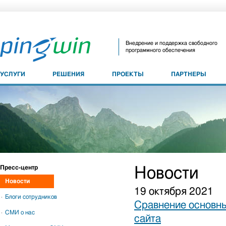
Внедрение и поддержка свободного
программного обеспечения
УСЛУГИ
РЕШЕНИЯ
ПРОЕКТЫ
ПАРТНЕРЫ
Пресс-центр
Новости
Новости
19 октября 2021
Блоги сотрудников
Сравнение основны
СМИ о нас
сайта