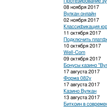
Протезирование зу
08 ноября 2017
Вулкан онлайн
02 ноября 2017
Классификация юр
11 октября 2017
Подключить платфо
10 октября 2017
Well-Com
09 октября 2017
Бонусы казино "Ву
17 августа 2017
Форма 082у
17 августа 2017
Казино Вулкан
13 августа 2017
Биткоин в совреме