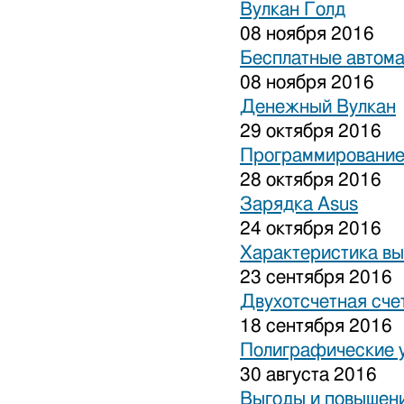
Вулкан Голд
08 ноября 2016
Бесплатные автом
08 ноября 2016
Денежный Вулкан
29 октября 2016
Программирование
28 октября 2016
Зарядка Asus
24 октября 2016
Характеристика вы
23 сентября 2016
Двухотсчетная сче
18 сентября 2016
Полиграфические 
30 августа 2016
Выгоды и повышени