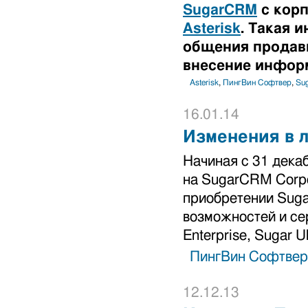
SugarCRM
с корп
Asterisk
. Такая 
общения продавц
внесение инфор
Asterisk
,
ПингВин Софтвер
,
Su
16.01.14
Изменения в 
Начиная с 31 дека
на SugarCRM Corpo
приобретении Suga
возможностей и сер
Enterprise, Sugar Ul
ПингВин Софтвер
12.12.13