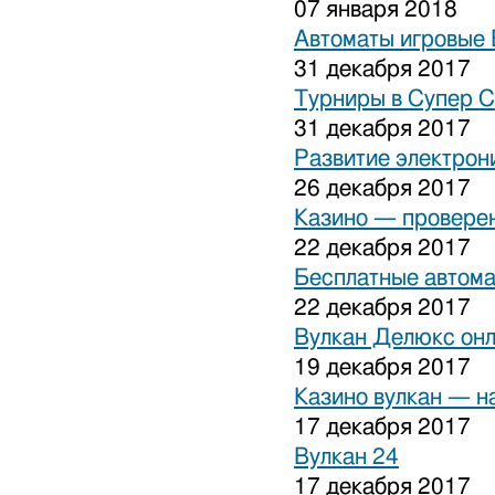
07 января 2018
Автоматы игровые 
31 декабря 2017
Турниры в Супер С
31 декабря 2017
Развитие электрон
26 декабря 2017
Казино — проверен
22 декабря 2017
Бесплатные автома
22 декабря 2017
Вулкан Делюкс он
19 декабря 2017
Казино вулкан — н
17 декабря 2017
Вулкан 24
17 декабря 2017