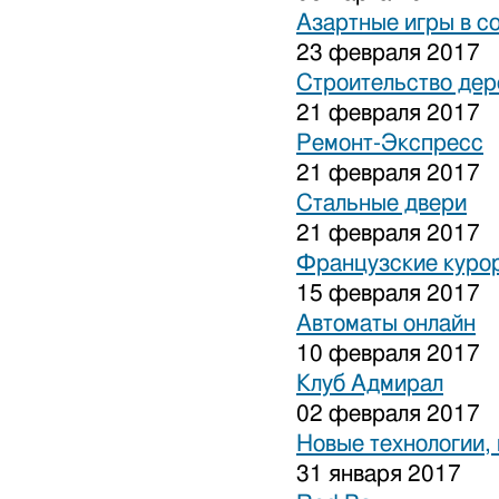
Азартные игры в с
23 февраля 2017
Строительство дер
21 февраля 2017
Ремонт-Экспресс
21 февраля 2017
Стальные двери
21 февраля 2017
Французские куро
15 февраля 2017
Автоматы онлайн
10 февраля 2017
Клуб Адмирал
02 февраля 2017
Новые технологии,
31 января 2017