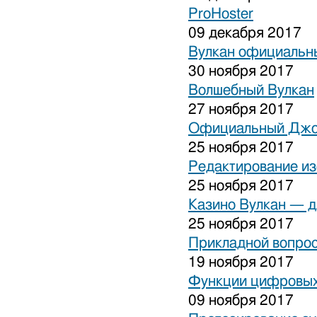
ProHoster
09 декабря 2017
Вулкан официальны
30 ноября 2017
Волшебный Вулкан
27 ноября 2017
Официальный Джо
25 ноября 2017
Редактирование и
25 ноября 2017
Казино Вулкан — дл
25 ноября 2017
Прикладной вопрос
19 ноября 2017
Функции цифровых
09 ноября 2017