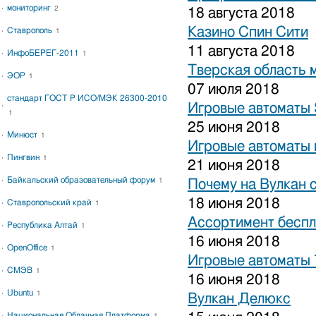
мониторинг
2
18 августа 2018
Казино Спин Сити
Ставрополь
1
11 августа 2018
ИнфоБЕРЕГ-2011
1
Тверская область 
ЭОР
1
07 июля 2018
стандарт ГОСТ Р ИСО/МЭК 26300-2010
Игровые автоматы S
1
25 июня 2018
Минюст
1
Игровые автоматы 
Пингвин
1
21 июня 2018
Байкальский образовательный форум
1
Почему на Вулкан 
18 июня 2018
Ставропольский край
1
Ассортимент беспл
Республика Алтай
1
16 июня 2018
OpenOffice
1
Игровые автоматы
СМЭВ
1
16 июня 2018
Ubuntu
1
Вулкан Делюкс
Национальная Облачная Платформа