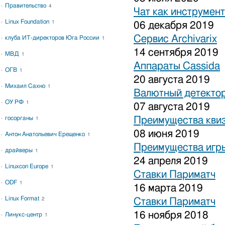
Правительство
4
Чат как инструмен
Linux Foundation
1
06 декабря 2019
Сервис Archivarix
клуба ИТ-директоров Юга России
1
14 сентября 2019
МВД
1
Аппараты Cassida
ОГВ
1
20 августа 2019
Михаил Сахно
1
Валютный детекто
ОУ РФ
1
07 августа 2019
госорганы
Преимущества кви
1
08 июня 2019
Антон Анатольевич Ерещенко
1
Преимущества игры
драйверы
1
24 апреля 2019
Linuxcon Europe
1
Ставки Париматч
ODF
1
16 марта 2019
Linux Format
2
Ставки Париматч
16 ноября 2018
Линукс-центр
1