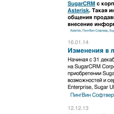
SugarCRM
с корп
Asterisk
. Такая 
общения продавц
внесение инфор
Asterisk
,
ПингВин Софтвер
,
Su
16.01.14
Изменения в 
Начиная с 31 дека
на SugarCRM Corpo
приобретении Suga
возможностей и сер
Enterprise, Sugar Ul
ПингВин Софтвер
12.12.13