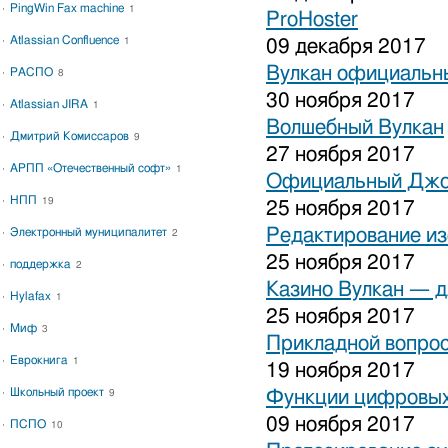
PingWin Fax machine
1
ProHoster
Atlassian Confluence
1
09 декабря 2017
Вулкан официальны
РАСПО
8
30 ноября 2017
Atlassian JIRA
1
Волшебный Вулкан
Дмитрий Комиссаров
9
27 ноября 2017
АРПП «Отечественный софт»
1
Официальный Джо
НПП
19
25 ноября 2017
Редактирование и
Электронный муниципалитет
2
25 ноября 2017
поддержка
2
Казино Вулкан — дл
Hylafax
1
25 ноября 2017
Миф
3
Прикладной вопрос
Еврокнига
1
19 ноября 2017
Школьный проект
Функции цифровых
9
09 ноября 2017
ПСПО
10