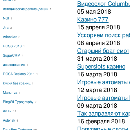
2
Видеослот Columbu
методические рекомендации
1
05 мая 2018
NGI
Казино 777
1
15 апреля 2018
Jira
3
Ускоряем поиск ра
Atlassian
8
08 апреля 2018
ROSS 2013
1
Старший брат смот
SugarCRM
4
31 марта 2018
исследование
1
Superslots казино
16 марта 2018
ROSA Desktop 2011
1
Игровые автоматы 
Кухня без границ
1
12 марта 2018
Mandriva
1
Игровые автоматы 
PingWi Typography
2
09 марта 2018
АйТи
11
Так заправляют к
16 февраля 2018
Asterisk
4
Популярные слоты 
ПингВин Софтвер