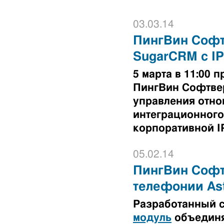
03.03.14
ПингВин Софт
SugarCRM с I
5 марта в 11:00
ПингВин Софтве
управления отно
интеграционного
корпоративной I
05.02.14
ПингВин Софтв
телефонии Ast
Разработанный 
модуль
объединя