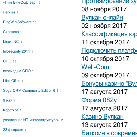
Протезирование зу
«ПингВин Софтвер»
3
08 ноября 2017
Легкий
1
Вулкан онлайн
PingWin Software
15
02 ноября 2017
Сколково
1
Классификация юр
11 октября 2017
Linux INC
1
Подключить платфо
Infosecurity 2011
1
10 октября 2017
СПО
33
Well-Com
переход на СПО
1
09 октября 2017
LibreOffice
1
Бонусы казино "Ву
SugarCRM Community Edition 6.1
17 августа 2017
1
Форма 082у
9 мая
1
17 августа 2017
Коротков
1
Казино Вулкан
управление ИТ-инфраструктурой
2
13 августа 2017
23 февраля
1
Биткоин в совреме