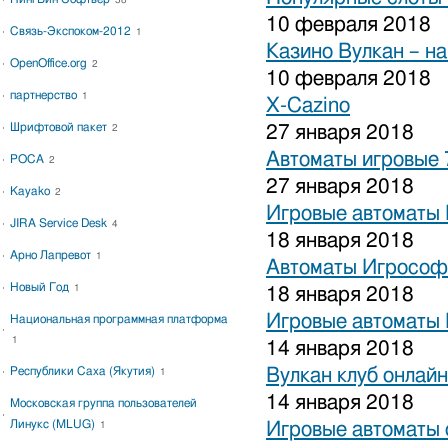
38
10 февраля 2018
Связь-Экспоком-2012
1
Казино Вулкан – на
OpenOffice.org
2
10 февраля 2018
партнерство
1
X-Cazino
Шрифтовой пакет
27 января 2018
2
Автоматы игровые 
РОСА
2
27 января 2018
Kayako
2
Игровые автоматы 
JIRA Service Desk
4
18 января 2018
Арно Лапревот
1
Автоматы Игрософ
Новый Год
1
18 января 2018
Игровые автоматы 
Национальная программная платформа
1
14 января 2018
Республики Саха (Якутия)
Вулкан клуб онлайн
1
14 января 2018
Московская группа пользователей
Линукс (MLUG)
Игровые автоматы 
1