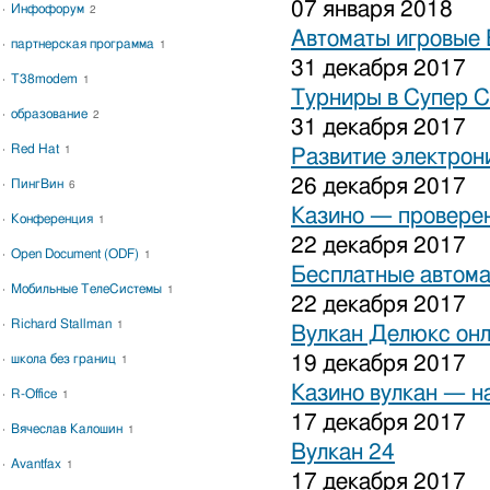
07 января 2018
Инфофорум
2
Автоматы игровые 
партнерская программа
1
31 декабря 2017
T38modem
1
Турниры в Супер С
образование
2
31 декабря 2017
Red Hat
1
Развитие электрон
26 декабря 2017
ПингВин
6
Казино — проверен
Конференция
1
22 декабря 2017
Open Document (ODF)
1
Бесплатные автома
Мобильные ТелеСистемы
1
22 декабря 2017
Richard Stallman
1
Вулкан Делюкс он
школа без границ
19 декабря 2017
1
Казино вулкан — н
R-Office
1
17 декабря 2017
Вячеслав Калошин
1
Вулкан 24
Avantfax
1
17 декабря 2017