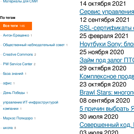
Материалы для СМИ
14 октября 2021
Сервис управления
По тегам
12 сентября 2021
Все теги
146
SSL-сертификаты о
25 февраля 2021
Антон Ерещенко
1
Ноутбуки Sony: бло
Общественный наблюдательный совет
1
25 ноября 2020
Creative Commons
2
Займ под залог ПТ
PW Service Center
2
29 октября 2020
база знаний
1
Комплексное продв
офис
23 октября 2020
1
Brawl Stars: много
День Победы
1
08 сентября 2020
управление ИТ-инфраструктурой
5 причин выбрать 
компании
1
30 июля 2020
Маркос Полидоро
1
Совершенный код.
школа
8
03 июля 2020