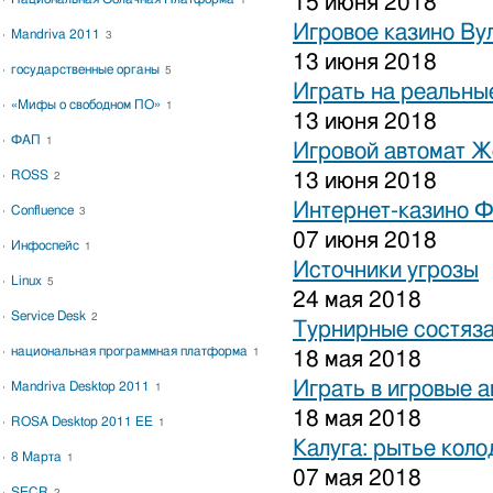
15 июня 2018
1
Игровое казино Ву
Mandriva 2011
3
13 июня 2018
государственные органы
5
Играть на реальные
«Мифы о свободном ПО»
1
13 июня 2018
ФАП
1
Игровой автомат 
ROSS
13 июня 2018
2
Интернет-казино 
Confluence
3
07 июня 2018
Инфоспейс
1
Источники угрозы
Linux
5
24 мая 2018
Service Desk
2
Турнирные состяза
национальная программная платформа
1
18 мая 2018
Играть в игровые 
Mandriva Desktop 2011
1
18 мая 2018
ROSA Desktop 2011 EE
1
Калуга: рытье коло
8 Марта
1
07 мая 2018
SECR