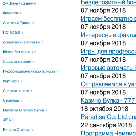
Бездепозитный бон
2-й День Рождения
1
07 ноября 2018
Фишелев
1
Играем бесплатно 
Анатолий Гришин
1
07 ноября 2018
ПСПО 5.0
1
Интересные факты 
07 ноября 2018
юридические аспекты
1
Игры для професси
Школа без границ
2
07 ноября 2018
Связь-экспокомм
1
Игровые автоматы 
Информационная безопасность
1
07 ноября 2018
партнеры
1
Отправляемся в ув
Счетная палата
07 ноября 2018
1
Казино Вулкан 777
Столлман
1
18 октября 2018
Mandriva Directory Server
1
Paradise Co. Ltd с
JIRA
2
22 сентября 2018
Ричард Столлман
1
Программа Чемпион