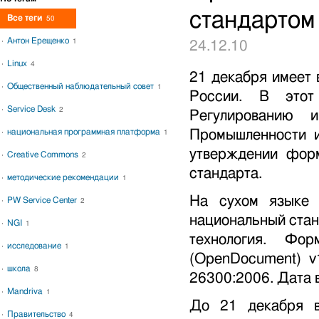
стандартом
Все теги
50
Антон Ерещенко
1
24.12.10
Linux
4
21 декабря имеет 
Общественный наблюдательный совет
1
России. В этот
Service Desk
2
Регулированию 
Промышленности и
национальная программная платформа
1
утверждении форм
Creative Commons
2
стандарта.
методические рекомендации
1
На сухом языке 
PW Service Center
2
национальный ста
NGI
1
технология. Ф
исследование
1
(OpenDocument) v
школа
8
26300:2006. Дата в
Mandriva
1
До 21 декабря в
Правительство
4