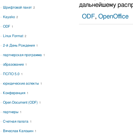
дальнейшему расп
Шрифтовой пакет
2
ODF
,
OpenOffice
Kayako
2
ODF
1
Linux Format
2
2-й День Рождения
1
партнерская программа
1
образование
1
ПСПО 5.0
1
юридические аспекты
1
Конференция
1
Open Document (ODF)
1
партнеры
1
Счетная палата
1
Вячеслав Калошин
1