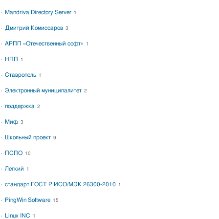
Mandriva Directory Server
1
Дмитрий Комиссаров
3
АРПП «Отечественный софт»
1
НПП
1
Ставрополь
1
Электронный муниципалитет
2
поддержка
2
Миф
3
Школьный проект
9
ПСПО
10
Легкий
1
стандарт ГОСТ Р ИСО/МЭК 26300-2010
1
PingWin Software
15
Linux INC
1