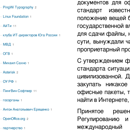
документов для о
PingWi Typography
2
стандарт извест
Linux Foundation
положение вещей б
1
государственной в
АйТи
11
для сдачи файлы, н
клуба ИТ-директоров Юга России
1
сути, вынуждали ч
МВД
1
проприетарный про
ОГВ
1
С утверждением ф
Михаил Сахно
1
стандарта ситуаци
Asterisk
2
цивилизованной. 
ОУ РФ
1
закупать никакое
офисные пакеты, та
ПингВин Софтвер
11
найти в Интернете,
госорганы
1
Антон Анатольевич Ерещенко
Принятое реше
1
Регулированию и
OpenOffice.org
2
международный 
партнерство
1