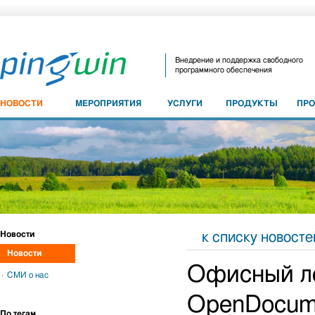
Внедрение и поддержка свободного
программного обеспечения
НОВОСТИ
МЕРОПРИЯТИЯ
УСЛУГИ
ПРОДУКТЫ
ПР
Новости
к списку новосте
Новости
Офисный ле
СМИ о нас
OpenDocume
По тегам